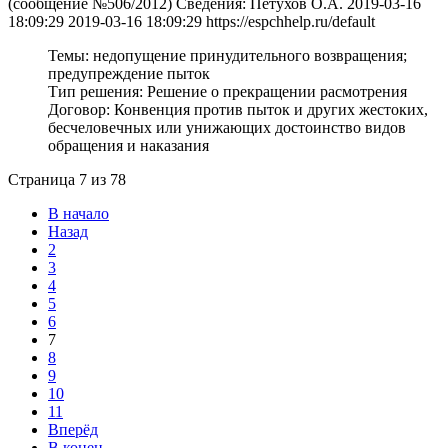
(cообщение №506/2012)
Сведения:
Петухов О.А.
2019-03-16
18:09:29
2019-03-16 18:09:29
https://espchhelp.ru/default
Темы:
недопущение принудительного возвращения;
предупреждение пыток
Тип решения:
Решение о прекращении расмотрения
Договор:
Конвенция против пыток и других жестоких,
бесчеловечных или унижающих достоинство видов
обращения и наказания
Страница 7 из 78
В начало
Назад
2
3
4
5
6
7
8
9
10
11
Вперёд
В конец