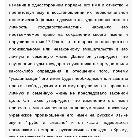
изменив в одностороннем порядке его имя и отчество и
препятствуя ему в восстановлении их первоначальной
фонетической формы в документах, удостоверяющих его
личность, государство-участник нарушило его
неотъемлемое право на сохранение своего имени и
нарушило статью 17 Пакта, т.е. его право не подвергаться
произвольному или незаконному вмешательству в его
личную и семейную жизнь. Далее он утверждает, что
внутренние суды государства-участника не предоставили
какого-либо оправдания в отношении того, почему
"украинизация" его имен будет необходимой для защиты
прав и свобод других и поэтому нарушение его права на
личную и семейную жизнь не преследовало законной
цели. Он также утверждает, что изменение его имен
привело к многочисленным недоразумениям, поскольку
украинское произношение его имен на русском языке
звучит "грубо и смешно" и он часто подвергался
насмешкам со стороны русскоязычных граждан в Крыму,
где существуют "антиукраинские настроения".