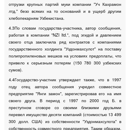
отгрузки крупных партий муки компании "Уч Кахрамон
лтд." безо всяких на то оснований и в ущерб другим
хлебопекарням Узбекистана.
4.3По словам государства-участника, автор сообщения,
работая в компании "NZI ltd.", под эгидой и давлением
своего отца заключила ряд контрактов с компаниями
государственного холдинга "Уздонмахсулот" на поставку
полипропиленовых мешков на условиях предоплаты, что
привело к серьезным потерям (150 780 300 узбекских
сумов).
4.4Государство-участник утверждает также, что в 1997
году отец автора сообщения учредил совместное
предприятие "Янги замон", зарегистрировав его на имя
своего друга. В период с 1997 по 2000 год Б. в
преступном сговоре со своими близкими друзьями
перевел имущество десяти компаний (стоимостью 13 499
300 долл. США) из собственности "Уздонмахсулота" в
собственность совместного предприятия. Таким образом,