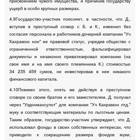
присвоением чужого имущества, и причинив государству
ущерб в особо крупных размерах.
4.9Государство-участник поясняет, в частности, что Д.,
вступив в преступный сговор с Б. и К., изменил без
согласия персонала и работников дочерней компании "Уч
Кахрамон нон" ее правовой статус, учредив общество с
ограниченной ответственностью, фальсифицировал
документы и незаконно приватизировал компанию (на
свое имя и на имя своего племянника К.) стоимостью
34 235 459 сумов, не инвестировав в нее никакого
финансового капитала.
4.10Помимо этого, опять же действуя в преступном
сговоре со своим братом и его заместителем, Д. получал
через "Уздонмахсулот" для компании "Уч Кахрамон лтд."
муку и соответствующие материалы по льготным ценам.
Таким образом, государство-участник утверждает, что Д.
использовал фонды в своих собственных интересах, что
приводило к сокращению размера фондов муки,