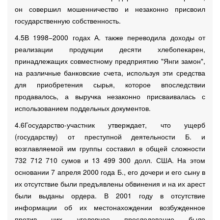
он совершил мошенничество и незаконно присвоил
государственную собственность.
4.5В 1998−2000 годах А. также переводила доходы от
реализации продукции десяти хлебопекарен,
принадлежащих совместному предприятию "Янги замон",
на различные банковские счета, используя эти средства
для приобретения сырья, которое впоследствии
продавалось, а выручка незаконно присваивалась с
использованием поддельных документов.
4.6Государство-участник утверждает, что ущерб
(государству) от преступной деятельности Б. и
возглавляемой им группы составил в общей сложности
732 712 710 сумов и 13 499 300 долл. США. На этом
основании 7 апреля 2000 года Б., его дочери и его сыну в
их отсутствие были предъявлены обвинения и на их арест
были выданы ордера. В 2001 году в отсутствие
информации об их местонахождении возбужденное
против них уголовное преследование было