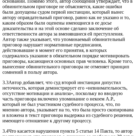
оснований. Помимо этого, автор сообщения утверждает, что в
обвинительном приговоре не объясняется, какие ошибки
были допущены судом первой инстанции, который вынес
автору оправдательный приговор, равно как не указано и то,
каким образом были оценены имеющиеся в ее досье
доказательства и на этой основе сделано заключение об
ответственности автора за вменявшиеся ей преступления.
Автор также указывает, что упоминаемый обвинительный
приговор нарушает нормативные предписания,
действовавшие в момент его принятия, в которых
содержалось указание в обязательном порядке мотивировать
приговоры, касающиеся основных прав человека. Кроме того,
вынесение обвинительного приговора не отменяет принцип
сомнений в пользу автора.
3.3Автор добавляет, что суд второй инстанции допустил
неточность, которая демонстрирует его «невнимательность,
отсутствие мотивации и анализа», поскольку во вводную
часть приговора включено упоминание о некоем А.Р.,
который не был участником судебного процесса, что, по
мнению автора, указывает на то, что была просто скопирована
и вложена в текст приговора выдержка из судебного решения,
имеющего отношение к другому процессу.
3.4Что касается нарушения пункта 5 статьи 14 Пакта, то автор