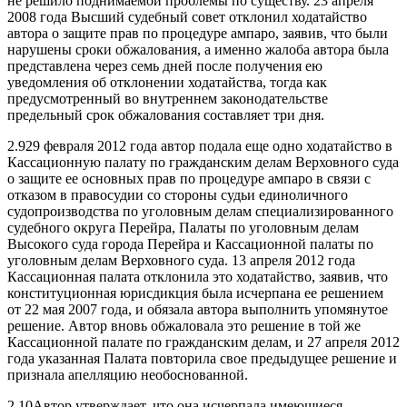
не решило поднимаемой проблемы по существу. 23 апреля
2008 года Высший судебный совет отклонил ходатайство
автора о защите прав по процедуре ампаро, заявив, что были
нарушены сроки обжалования, а именно жалоба автора была
представлена через семь дней после получения ею
уведомления об отклонении ходатайства, тогда как
предусмотренный во внутреннем законодательстве
предельный срок обжалования составляет три дня.
2.929 февраля 2012 года автор подала еще одно ходатайство в
Кассационную палату по гражданским делам Верховного суда
о защите ее основных прав по процедуре ампаро в связи с
отказом в правосудии со стороны судьи единоличного
судопроизводства по уголовным делам специализированного
судебного округа Перейра, Палаты по уголовным делам
Высокого суда города Перейра и Кассационной палаты по
уголовным делам Верховного суда. 13 апреля 2012 года
Кассационная палата отклонила это ходатайство, заявив, что
конституционная юрисдикция была исчерпана ее решением
от 22 мая 2007 года, и обязала автора выполнить упомянутое
решение. Автор вновь обжаловала это решение в той же
Кассационной палате по гражданским делам, и 27 апреля 2012
года указанная Палата повторила свое предыдущее решение и
признала апелляцию необоснованной.
2.10Автор утверждает, что она исчерпала имеющиеся