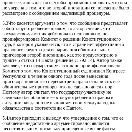
процессе, лишь для того, чтобы продемонстрировать, что она
не уверена в том, что во второй инстанции ее поведение было
рассмотрено с соблюдением надлежащей процедуры.
5.3Что касается аргумента о том, что сообщение представляет
собой злоупотребление правом, то автор считает, что
государство-участник действовало неправильно, не
проинформировав Комитет о решении Конституционного
суда, в котором указывается, что в стране нет эффективного
правового средства для оспаривания обвинительных
приговоров второй инстанции, как это предусмотрено в
пункте 5 статьи 14 Пакта (решение C-792-14). Автор также
заявляет, что государство‑участник не проинформировало
Комитет о том, что Конституционный суд призвал Конгресс
Республики в течение одного года после вынесения
приговора полностью пересмотреть право оспаривать все
обвинительные приговоры, что не сделано до сих пор.
Поэтому автор считает, что государству-участнику не
следовало бы обвинять ее в злоупотреблении правом в
ситуации, когда оно не выполняет свои международные
обязательства в соответствии с Пактом.
5.4Автор приходит к выводу, что утверждение о том, что ее
сообщение недостаточно аргументировано, является
несостоятельным, поскольку приведенные выше факты