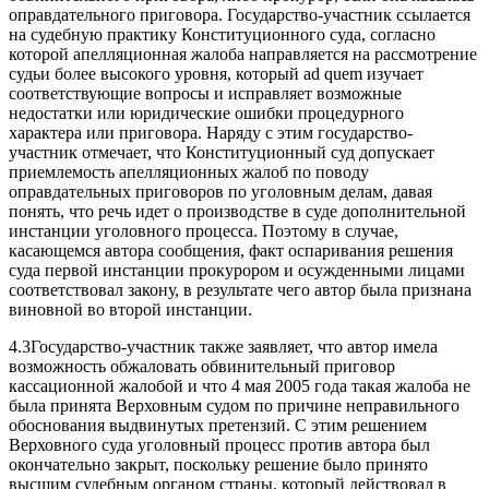
оправдательного приговора. Государство-участник ссылается
на судебную практику Конституционного суда, согласно
которой апелляционная жалоба направляется на рассмотрение
судьи более высокого уровня, который ad quem изучает
соответствующие вопросы и исправляет возможные
недостатки или юридические ошибки процедурного
характера или приговора. Наряду с этим государство-
участник отмечает, что Конституционный суд допускает
приемлемость апелляционных жалоб по поводу
оправдательных приговоров по уголовным делам, давая
понять, что речь идет о производстве в суде дополнительной
инстанции уголовного процесса. Поэтому в случае,
касающемся автора сообщения, факт оспаривания решения
суда первой инстанции прокурором и осужденными лицами
соответствовал закону, в результате чего автор была признана
виновной во второй инстанции.
4.3Государство-участник также заявляет, что автор имела
возможность обжаловать обвинительный приговор
кассационной жалобой и что 4 мая 2005 года такая жалоба не
была принята Верховным судом по причине неправильного
обоснования выдвинутых претензий. С этим решением
Верховного суда уголовный процесс против автора был
окончательно закрыт, поскольку решение было принято
высшим судебным органом страны, который действовал в