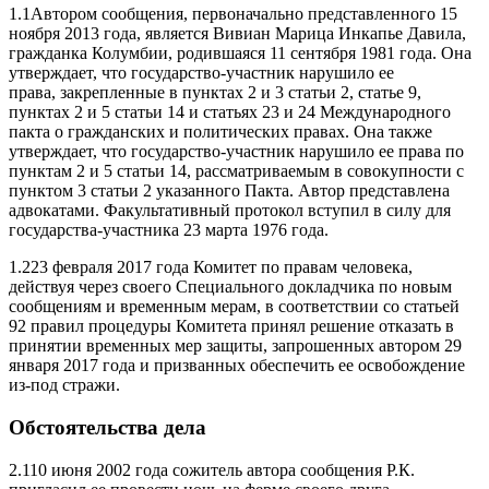
1.1Автором сообщения, первоначально представленного 15
ноября 2013 года, является Вивиан Марица Инкапье Давила,
гражданка Колумбии, родившаяся 11 сентября 1981 года. Она
утверждает, что государство-участник нарушило ее
права, закрепленные в пунктах 2 и 3 статьи 2, статье 9,
пунктах 2 и 5 статьи 14 и статьях 23 и 24 Международного
пакта о гражданских и политических правах. Она также
утверждает, что государство-участник нарушило ее права по
пунктам 2 и 5 статьи 14, рассматриваемым в совокупности с
пунктом 3 статьи 2 указанного Пакта. Автор представлена
адвокатами. Факультативный протокол вступил в силу для
государства-участника 23 марта 1976 года.
1.223 февраля 2017 года Комитет по правам человека,
действуя через своего Специального докладчика по новым
сообщениям и временным мерам, в соответствии со статьей
92 правил процедуры Комитета принял решение отказать в
принятии временных мер защиты, запрошенных автором 29
января 2017 года и призванных обеспечить ее освобождение
из-под стражи.
Обстоятельства дела
2.110 июня 2002 года сожитель автора сообщения Р.К.