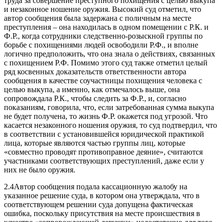
труда за совершение преступного похищения с целью выкупа
и незаконное ношение оружия. Высокий суд отметил, что
автор сообщения была задержана с поличным на месте
преступления – она находилась в одном помещении с Р.К. и
Ф.Р., когда сотрудники следственно-розыскной группы по
борьбе с похищениями людей освободили Р.Ф., и вполне
логично предположить, что она знала о действиях, связанных
с похищением Р.Ф. Помимо этого суд также отметил целый
ряд косвенных доказательств ответственности автора
сообщения в качестве соучастницы похищения человека с
целью выкупа, а именно, как отмечалось выше, она
сопровождала Р.К., чтобы следить за Ф.Р., и, согласно
показаниям, говорила, что, если затребованная сумма выкупа
не будет получена, то жизнь Ф.Р. окажется под угрозой. Что
касается незаконного ношения оружия, то суд подтвердил, что
в соответствии с установившейся юридической практикой
лица, которые являются частью группы лиц, которые
«совместно проводят противоправное деяние», считаются
участниками соответствующих преступлений, даже если у
них не было оружия.
2.4Автор сообщения подала кассационную жалобу на
указанное решение суда, в котором она утверждала, что в
соответствующем решении суда допущена фактическая
ошибка, поскольку присутствия на месте происшествия в