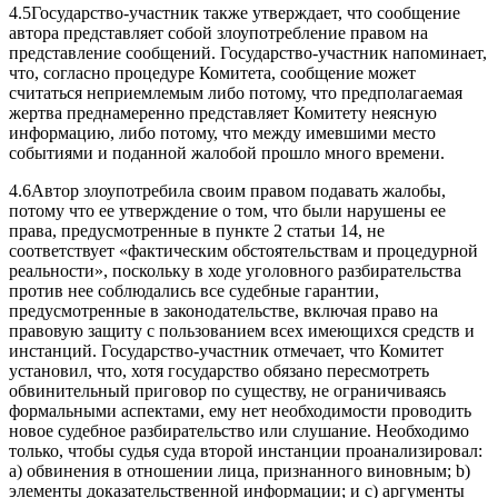
4.5Государство-участник также утверждает, что сообщение
автора представляет собой злоупотребление правом на
представление сообщений. Государство-участник напоминает,
что, согласно процедуре Комитета, сообщение может
считаться неприемлемым либо потому, что предполагаемая
жертва преднамеренно представляет Комитету неясную
информацию, либо потому, что между имевшими место
событиями и поданной жалобой прошло много времени.
4.6Автор злоупотребила своим правом подавать жалобы,
потому что ее утверждение о том, что были нарушены ее
права, предусмотренные в пункте 2 статьи 14, не
соответствует «фактическим обстоятельствам и процедурной
реальности», поскольку в ходе уголовного разбирательства
против нее соблюдались все судебные гарантии,
предусмотренные в законодательстве, включая право на
правовую защиту с пользованием всех имеющихся средств и
инстанций. Государство‑участник отмечает, что Комитет
установил, что, хотя государство обязано пересмотреть
обвинительный приговор по существу, не ограничиваясь
формальными аспектами, ему нет необходимости проводить
новое судебное разбирательство или слушание. Необходимо
только, чтобы судья суда второй инстанции проанализировал:
а) обвинения в отношении лица, признанного виновным; b)
элементы доказательственной информации; и c) аргументы