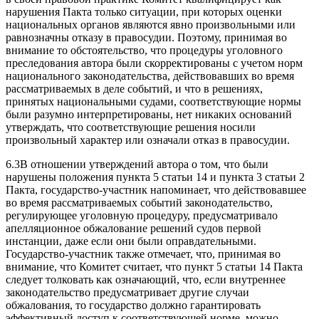
нарушения Пакта только ситуации, при которых оценки
национальных органов являются явно произвольными или
равнозначны отказу в правосудии. Поэтому, принимая во
внимание то обстоятельство, что процедуры уголовного
преследования автора были скорректированы с учетом норм
национального законодательства, действовавших во время
рассматриваемых в деле событий, и что в решениях,
принятых национальными судами, соответствующие нормы
были разумно интерпретированы, нет никаких оснований
утверждать, что соответствующие решения носили
произвольный характер или означали отказ в правосудии.
6.3В отношении утверждений автора о том, что были
нарушены положения пункта 5 статьи 14 и пункта 3 статьи 2
Пакта, государство-участник напоминает, что действовавшее
во время рассматриваемых событий законодательство,
регулирующее уголовную процедуру, предусматривало
апелляционное обжалование решений судов первой
инстанции, даже если они были оправдательными.
Государство-участник также отмечает, что, принимая во
внимание, что Комитет считает, что пункт 5 статьи 14 Пакта
следует толковать как означающий, что, если внутреннее
законодательство предусматривает другие случаи
обжалования, то государство должно гарантировать
эффективный доступ к соответствующей норме, можно