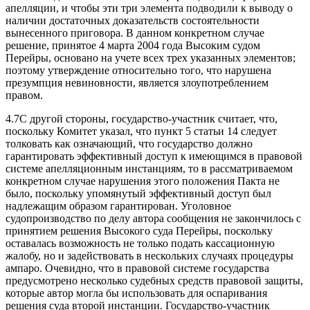
апелляции, и чтобы эти три элемента подводили к выводу о
наличии достаточных доказательств состоятельности
вынесенного приговора. В данном конкретном случае
решение, принятое 4 марта 2004 года Высоким судом
Перейры, основано на учете всех трех указанных элементов;
поэтому утверждение относительно того, что нарушена
презумпция невиновности, является злоупотреблением
правом.
4.7С другой стороны, государство-участник считает, что,
поскольку Комитет указал, что пункт 5 статьи 14 следует
толковать как означающий, что государство должно
гарантировать эффективный доступ к имеющимся в правовой
системе апелляционным инстанциям, то в рассматриваемом
конкретном случае нарушения этого положения Пакта не
было, поскольку упомянутый эффективный доступ был
надлежащим образом гарантирован. Уголовное
судопроизводство по делу автора сообщения не закончилось с
принятием решения Высокого суда Перейры, поскольку
оставалась возможность не только подать кассационную
жалобу, но и задействовать в нескольких случаях процедуры
ампаро. Очевидно, что в правовой системе государства
предусмотрено несколько судебных средств правовой защиты,
которые автор могла бы использовать для оспаривания
решения суда второй инстанции. Государство‑участник