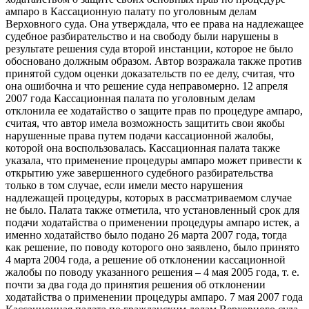
ампаро в Кассационную палату по уголовным делам
Верховного суда. Она утверждала, что ее права на надлежащее
судебное разбирательство и на свободу были нарушены в
результате решения суда второй инстанции, которое не было
обосновано должным образом. Автор возражала также против
принятой судом оценки доказательств по ее делу, считая, что
она ошибочна и что решение суда неправомерно. 12 апреля
2007 года Кассационная палата по уголовным делам
отклонила ее ходатайство о защите прав по процедуре ампаро,
считая, что автор имела возможность защитить свои якобы
нарушенные права путем подачи кассационной жалобы,
которой она воспользовалась. Кассационная палата также
указала, что применение процедуры ампаро может привести к
открытию уже завершенного судебного разбирательства
только в том случае, если имели место нарушения
надлежащей процедуры, которых в рассматриваемом случае
не было. Палата также отметила, что установленный срок для
подачи ходатайства о применении процедуры ампаро истек, а
именно ходатайство было подано 26 марта 2007 года, тогда
как решение, по поводу которого оно заявлено, было принято
4 марта 2004 года, а решение об отклонении кассационной
жалобы по поводу указанного решения – 4 мая 2005 года, т. е.
почти за два года до принятия решения об отклонении
ходатайства о применении процедуры ампаро. 7 мая 2007 года