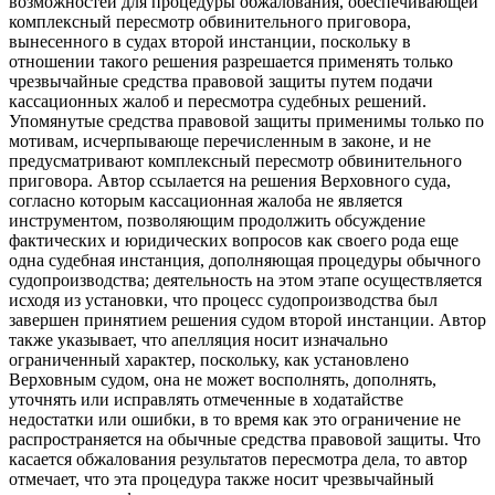
возможностей для процедуры обжалования, обеспечивающей
комплексный пересмотр обвинительного приговора,
вынесенного в судах второй инстанции, поскольку в
отношении такого решения разрешается применять только
чрезвычайные средства правовой защиты путем подачи
кассационных жалоб и пересмотра судебных решений.
Упомянутые средства правовой защиты применимы только по
мотивам, исчерпывающе перечисленным в законе, и не
предусматривают комплексный пересмотр обвинительного
приговора. Автор ссылается на решения Верховного суда,
согласно которым кассационная жалоба не является
инструментом, позволяющим продолжить обсуждение
фактических и юридических вопросов как своего рода еще
одна судебная инстанция, дополняющая процедуры обычного
судопроизводства; деятельность на этом этапе осуществляется
исходя из установки, что процесс судопроизводства был
завершен принятием решения судом второй инстанции. Автор
также указывает, что апелляция носит изначально
ограниченный характер, поскольку, как установлено
Верховным судом, она не может восполнять, дополнять,
уточнять или исправлять отмеченные в ходатайстве
недостатки или ошибки, в то время как это ограничение не
распространяется на обычные средства правовой защиты. Что
касается обжалования результатов пересмотра дела, то автор
отмечает, что эта процедура также носит чрезвычайный