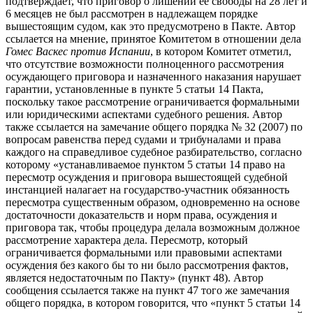
подтверждает, что приговор о лишении ее свободы на 28 лет и
6 месяцев не был рассмотрен в надлежащем порядке
вышестоящим судом, как это предусмотрено в Пакте. Автор
ссылается на мнение, принятое Комитетом в отношении дела
Гомес Васкес против Испании
, в котором Комитет отметил,
что отсутствие возможности полноценного рассмотрения
осуждающего приговора и назначенного наказания нарушает
гарантии, установленные в пункте 5 статьи 14 Пакта,
поскольку такое рассмотрение ограничивается формальными
или юридическими аспектами судебного решения. Автор
также ссылается на замечание общего порядка № 32 (2007) по
вопросам равенства перед судами и трибуналами и права
каждого на справедливое судебное разбирательство, согласно
которому «устанавливаемое пунктом 5 статьи 14 право на
пересмотр осуждения и приговора вышестоящей судебной
инстанцией налагает на государство-участник обязанность
пересмотра существенным образом, одновременно на основе
достаточности доказательств и норм права, осуждения и
приговора так, чтобы процедура делала возможным должное
рассмотрение характера дела. Пересмотр, который
ограничивается формальными или правовыми аспектами
осуждения без какого бы то ни было рассмотрения фактов,
является недостаточным по Пакту» (пункт 48). Автор
сообщения ссылается также на пункт 47 того же замечания
общего порядка, в котором говорится, что «пункт 5 статьи 14