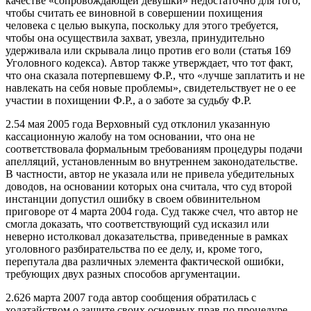
качестве «сопровождающей девушки» недостаточно для того,
чтобы считать ее виновной в совершении похищения
человека с целью выкупа, поскольку для этого требуется,
чтобы она осуществила захват, увезла, принудительно
удерживала или скрывала лицо против его воли (статья 169
Уголовного кодекса). Автор также утверждает, что тот факт,
что она сказала потерпевшему Ф.Р., что «лучше заплатить и не
навлекать на себя новые проблемы», свидетельствует не о ее
участии в похищении Ф.Р., а о заботе за судьбу Ф.Р.
2.54 мая 2005 года Верховный суд отклонил указанную
кассационную жалобу на том основании, что она не
соответствовала формальным требованиям процедуры подачи
апелляций, установленным во внутреннем законодательстве.
В частности, автор не указала или не привела убедительных
доводов, на основании которых она считала, что суд второй
инстанции допустил ошибку в своем обвинительном
приговоре от 4 марта 2004 года. Суд также счел, что автор не
смогла доказать, что соответствующий суд исказил или
неверно истолковал доказательства, приведенные в рамках
уголовного разбирательства по ее делу, и, кроме того,
перепутала два различных элемента фактической ошибки,
требующих двух разных способов аргументации.
2.626 марта 2007 года автор сообщения обратилась с
ходатайством о защите своих основных прав по процедуре