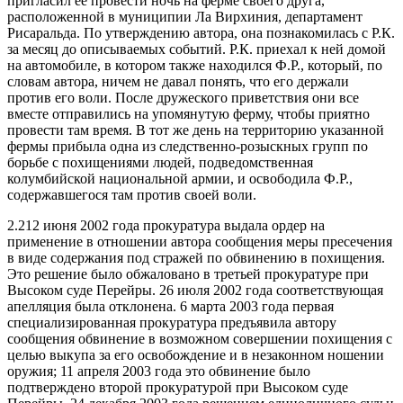
пригласил ее провести ночь на ферме своего друга,
расположенной в муниципии Ла Вирхиния, департамент
Рисаральда. По утверждению автора, она познакомилась с Р.К.
за месяц до описываемых событий. Р.К. приехал к ней домой
на автомобиле, в котором также находился Ф.Р., который, по
словам автора, ничем не давал понять, что его держали
против его воли. После дружеского приветствия они все
вместе отправились на упомянутую ферму, чтобы приятно
провести там время. В тот же день на территорию указанной
фермы прибыла одна из следственно-розыскных групп по
борьбе с похищениями людей, подведомственная
колумбийской национальной армии, и освободила Ф.Р.,
содержавшегося там против своей воли.
2.212 июня 2002 года прокуратура выдала ордер на
применение в отношении автора сообщения меры пресечения
в виде содержания под стражей по обвинению в похищения.
Это решение было обжаловано в третьей прокуратуре при
Высоком суде Перейры. 26 июля 2002 года соответствующая
апелляция была отклонена. 6 марта 2003 года первая
специализированная прокуратура предъявила автору
сообщения обвинение в возможном совершении похищения с
целью выкупа за его освобождение и в незаконном ношении
оружия; 11 апреля 2003 года это обвинение было
подтверждено второй прокуратурой при Высоком суде