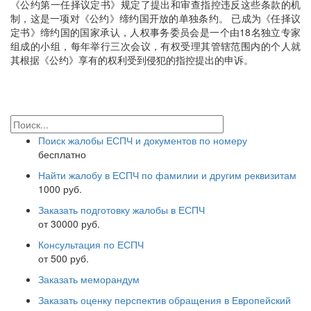
《公约第一任择议定书》规定了提出和审查指控违反这些条款的机
制，这是一项对《公约》缔约国开放的单独条约。 已成为《任择议
定书》缔约国的国家承认，人权事务委员会是一个由18名独立专家
组成的小组，每年举行三次会议，有权受理其管辖范围内的个人就
其根据《公约》享有的权利受到侵犯的指控提出的申诉。
Поиск жалобы ЕСПЧ и документов по номеру
бесплатно
Найти жалобу в ЕСПЧ по фамилии и другим реквизитам
1000 руб.
Заказать подготовку жалобы в ЕСПЧ
от 30000 руб.
Консультация по ЕСПЧ
от 500 руб.
Заказать меморандум
Заказать оценку перспектив обращения в Европейский