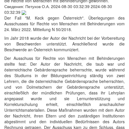
die Rechte von Menschen mit Behinderungen gewonnen.
Сведения:
Петухов О.А.
2024-08-30 03:32:39
2024-08-30
03:32:39
Der Fall "M. Keck gegen Österreich". Überlegungen des
Ausschusses für Rechte von Menschen mit Behinderungen vom
24. März 2022. Mitteilung N 50/2018.
Im Jahr 2018 wurde der Autor der Nachricht bei der Vorbereitung
von Beschwerden unterstützt. Anschließend wurde die
Beschwerde an Österreich kommuniziert.
Der Ausschuss für Rechte von Menschen mit Behinderungen
stellte fest: Der Autor der Nachricht, die taub war und
österreichische Gebärdensprache beherrschte, wurde während
des Studiums in der Bildungseinrichtung ständig von zwei
Lehrern, die die österreichische Gebärdensprache beherrschten,
und von Dolmetschern der Gebärdensprache unterstützt,
einschließlich der mündlichen Prüfungen, dass ihr Lehrplan
angepasst wurde und sie Lernunterstützung und
Korrekturschulung erhielt, einschließlich anschaulicher
Unterrichtsmaterialien. Diese Maßnahmen wurden mit dem Autor
der Nachricht, ihren Eltern und den zuständigen Institutionen
abgestimmt und den individuellen Bedürfnissen des Autors
Rechnung getragen. Der Ausschuss kam zu dem Schluss, dass