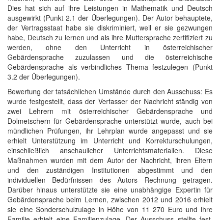
Dies hat sich auf ihre Leistungen in Mathematik und Deutsch
ausgewirkt (Punkt 2.1 der Überlegungen). Der Autor behauptete,
der Vertragsstaat habe sie diskriminiert, weil er sie gezwungen
habe, Deutsch zu lernen und als ihre Muttersprache zertifiziert zu
werden, ohne den Unterricht in österreichischer
Gebärdensprache zuzulassen und die österreichische
Gebärdensprache als verbindliches Thema festzulegen (Punkt
3.2 der Überlegungen).
Bewertung der tatsächlichen Umstände durch den Ausschuss: Es
wurde festgestellt, dass der Verfasser der Nachricht ständig von
zwei Lehrern mit österreichischer Gebärdensprache und
Dolmetschern für Gebärdensprache unterstützt wurde, auch bei
mündlichen Prüfungen, ihr Lehrplan wurde angepasst und sie
erhielt Unterstützung im Unterricht und Korrekturschulungen,
einschließlich anschaulicher Unterrichtsmaterialien. Diese
Maßnahmen wurden mit dem Autor der Nachricht, ihren Eltern
und den zuständigen Institutionen abgestimmt und den
individuellen Bedürfnissen des Autors Rechnung getragen.
Darüber hinaus unterstützte sie eine unabhängige Expertin für
Gebärdensprache beim Lernen, zwischen 2012 und 2016 erhielt
sie eine Sonderschulzulage in Höhe von 11 270 Euro und ihre
Familie erhielt eine Familienzulage. Der Ausschuss stellte fest,