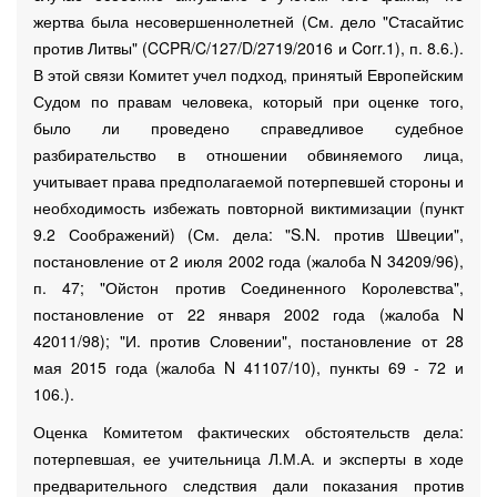
жертва была несовершеннолетней (См. дело "Стасайтис
против Литвы" (CCPR/C/127/D/2719/2016 и Corr.1), п. 8.6.).
В этой связи Комитет учел подход, принятый Европейским
Судом по правам человека, который при оценке того,
было ли проведено справедливое судебное
разбирательство в отношении обвиняемого лица,
учитывает права предполагаемой потерпевшей стороны и
необходимость избежать повторной виктимизации (пункт
9.2 Соображений) (См. дела: "S.N. против Швеции",
постановление от 2 июля 2002 года (жалоба N 34209/96),
п. 47; "Ойстон против Соединенного Королевства",
постановление от 22 января 2002 года (жалоба N
42011/98); "И. против Словении", постановление от 28
мая 2015 года (жалоба N 41107/10), пункты 69 - 72 и
106.).
Оценка Комитетом фактических обстоятельств дела:
потерпевшая, ее учительница Л.М.А. и эксперты в ходе
предварительного следствия дали показания против