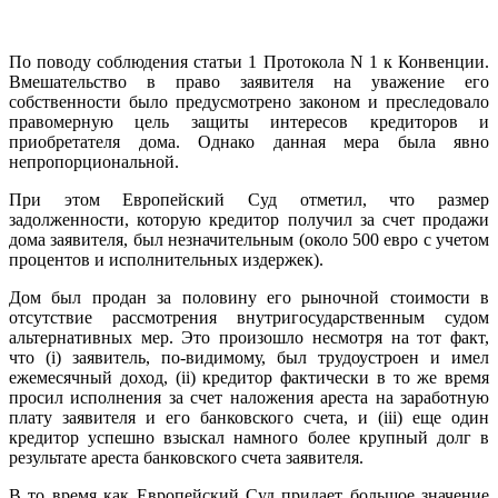
По поводу соблюдения статьи 1 Протокола N 1 к Конвенции.
Вмешательство в право заявителя на уважение его
собственности было предусмотрено законом и преследовало
правомерную цель защиты интересов кредиторов и
приобретателя дома. Однако данная мера была явно
непропорциональной.
При этом Европейский Суд отметил, что размер
задолженности, которую кредитор получил за счет продажи
дома заявителя, был незначительным (около 500 евро с учетом
процентов и исполнительных издержек).
Дом был продан за половину его рыночной стоимости в
отсутствие рассмотрения внутригосударственным судом
альтернативных мер. Это произошло несмотря на тот факт,
что (i) заявитель, по-видимому, был трудоустроен и имел
ежемесячный доход, (ii) кредитор фактически в то же время
просил исполнения за счет наложения ареста на заработную
плату заявителя и его банковского счета, и (iii) еще один
кредитор успешно взыскал намного более крупный долг в
результате ареста банковского счета заявителя.
В то время как Европейский Суд придает большое значение