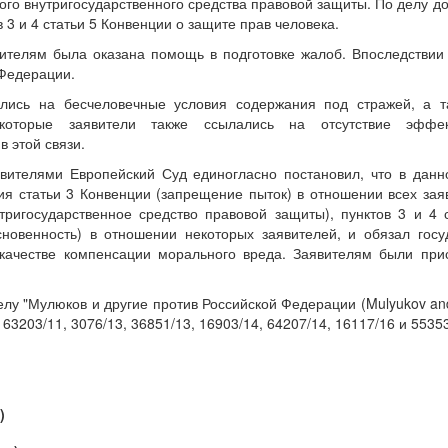
ного внутригосударственного средства правовой защиты. По делу 
 3 и 4 статьи 5 Конвенции о защите прав человека.
явителям была оказана помощь в подготовке жалоб. Впоследстви
Федерации.
ались на бесчеловечные условия содержания под стражей, а т
которые заявители также ссылались на отсутствие эффек
в этой связи.
вителями Европейский Суд единогласно постановил, что в дан
я статьи 3 Конвенции (запрещение пыток) в отношении всех зая
ригосударственное средство правовой защиты), пунктов 3 и 4 
новенность) в отношении некоторых заявителей, и обязал госу
 качестве компенсации морального вреда. Заявителям были пр
елу "Мулюков и другие против Российской Федерации (Mulyukov an
 63203/11, 3076/13, 36851/13, 16903/14, 64207/14, 16117/16 и 55353
)