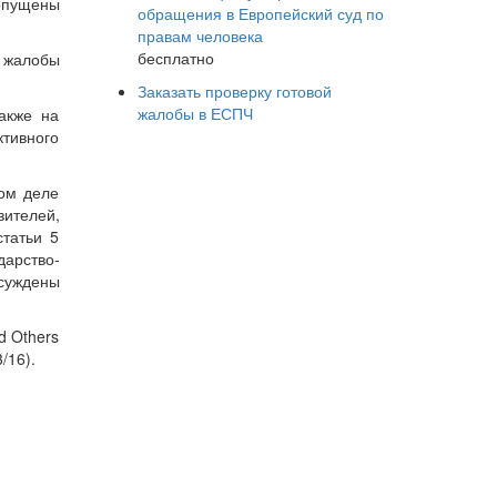
допущены
обращения в Европейский суд по
правам человека
бесплатно
и жалобы
Заказать проверку готовой
жалобы в ЕСПЧ
акже на
тивного
ном деле
вителей,
статьи 5
дарство-
исуждены
d Others
/16).