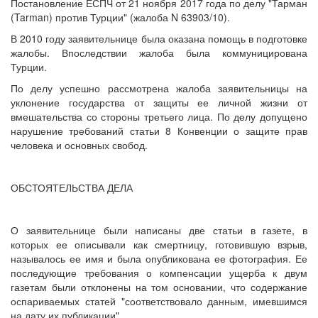
Постановление ЕСПЧ от 21 ноября 2017 года по делу "Тарман
(Tarman) против Турции" (жалоба N 63903/10).
В 2010 году заявительнице была оказана помощь в подготовке
жалобы. Впоследствии жалоба была коммуницирована
Турции.
По делу успешно рассмотрена жалоба заявительницы на
уклонение государства от защиты ее личной жизни от
вмешательства со стороны третьего лица. По делу допущено
нарушение требований статьи 8 Конвенции о защите прав
человека и основных свобод.
ОБСТОЯТЕЛЬСТВА ДЕЛА
О заявительнице были написаны две статьи в газете, в
которых ее описывали как смертницу, готовившую взрыв,
называлось ее имя и была опубликована ее фотография. Ее
последующие требования о компенсации ущерба к двум
газетам были отклонены на том основании, что содержание
оспариваемых статей "соответствовало данным, имевшимся
на дату их публикации".