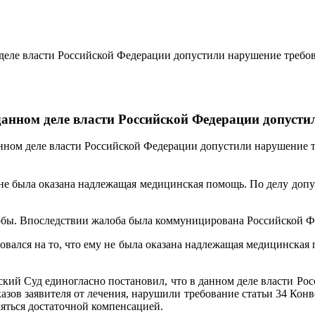
 деле власти Российской Федерации допустили нарушение требо
данном деле власти Российской Федерации допуст
анном деле власти Российской Федерации допустили нарушение 
у не была оказана надлежащая медицинская помощь. По делу доп
лобы. Впоследствии жалоба была коммуницирована Российской Ф
овался на то, что ему не была оказана надлежащая медицинская 
йский Суд единогласно постановил, что в данном деле власти Ро
азов заявителя от лечения, нарушили требование статьи 34 Конв
ляться достаточной компенсацией.