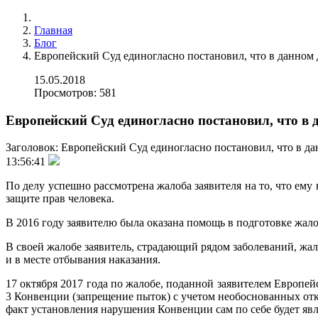
Главная
Блог
Европейский Суд единогласно постановил, что в данном
15.05.2018
Просмотров: 581
Европейский Суд единогласно постановил, что в 
Заголовок:
Европейский Суд единогласно постановил, что в д
13:56:41
По делу успешно рассмотрена жалоба заявителя на то, что ем
защите прав человека.
В 2016 году заявителю была оказана помощь в подготовке жа
В своей жалобе заявитель, страдающий рядом заболеваний, жал
и в месте отбывания наказания.
17 октября 2017 года по жалобе, поданной заявителем Европе
3 Конвенции (запрещение пыток) с учетом необоснованных отк
факт установления нарушения Конвенции сам по себе будет яв