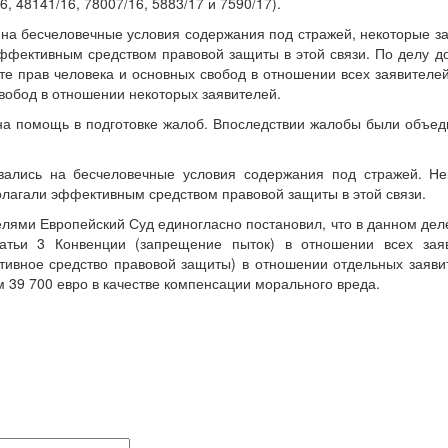
, 48141/16, 78007/16, 5883/17 и 7590/17).
на бесчеловечные условия содержания под стражей, некоторые з
 эффективным средством правовой защиты в этой связи. По делу 
е прав человека и основных свобод в отношении всех заявителей
вобод в отношении некоторых заявителей.
ана помощь в подготовке жалоб. Впоследствии жалобы были объе
овались на бесчеловечные условия содержания под стражей. Не
полагали эффективным средством правовой защиты в этой связи.
лями Европейский Суд единогласно постановил, что в данном дел
атьи 3 Конвенции (запрещение пыток) в отношении всех заяв
тивное средство правовой защиты) в отношении отдельных заяви
м 39 700 евро в качестве компенсации морального вреда.