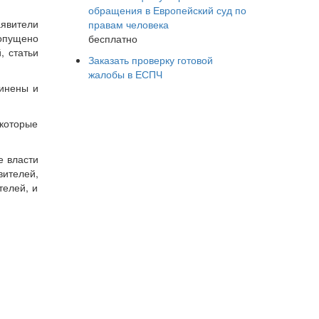
обращения в Европейский суд по
аявители
правам человека
допущено
бесплатно
, статьи
Заказать проверку готовой
жалобы в ЕСПЧ
динены и
которые
е власти
ителей,
телей, и