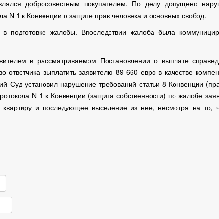
являлся добросовестным покупателем. По делу допущено нару
ла N 1 к Конвенции о защите прав человека и основных свобод.
 в подготовке жалобы. Впоследствии жалоба была коммуницир
вителем в рассматриваемом Постановлении о выплате справед
во-ответчика выплатить заявителю 89 660 евро в качестве компе
кий Суд установил нарушение требований статьи 8 Конвенции (пр
Протокола N 1 к Конвенции (защита собственности) по жалобе зая
 квартиру и последующее выселение из нее, несмотря на то, 