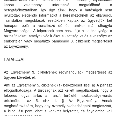
kapott valamennyi információ megtalálható a
betegtájékoztatóban. Így úgy tűnik, hogy a hatóságok nem
nyújtottak elegendő információt a kérelmezőknek az eljárásról.
Translation megoldások esetükben kaptak az ügyvédjük két
hónapon belül a vonatkozó döntés, amikor már elhagyta
Magyarországot. A felperesek nem használja a hatékonysága a
biztosítékokat, amelyek védik őket a kitettség valós a veszélye az
embertelen vagy megalázó bánásmód 3. cikkének megsértését
az Egyezmény.
HATÁROZAT
Az Egyezmény 3. cikkelyének (egyhangúlag) megsértését az
ügyben követték el.
Ami az Egyezmény 5. cikkének (1) bekezdését illeti. a) A panasz
elfogadhatósága. A Bíróságnak azt kellett megállapítani, hogy a
felperes fogva tartás a tranzit területén szabadságelvonás
értelmében az 5. cikk 1. § Az Egyezmény. Annak
meghatározására, hogy egy személy szabadságától megfosztott,
a kiindulási pont lehet a konkrét helyzetet, és figyelembe kell