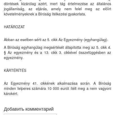
döntések kizárólag azért, mert tág értelmezése az általános
jogállamiság, az eljárás, amely nem felel meg az előírt
követelményeknek a Bíróság ítélkezési gyakorlata.
HATÁROZAT
Abban az esetben sérti az 5. cikk Az Egyezmény (egyhangúlag).
A Bíróság egyhangúlag megsértését állapította meg az 5. cikk 4.
§ Az egyezmény és a 13. cikk 3. cikkével összefüggésben az
egyezmény.
KÁRTÉRÍTÉS
Az Egyezmény 41. cikkének alkalmazása során. A Bíróság
minden felperes számára 10 000 eurót ítélt meg a nem vagyoni
károkért.
Добавить комментарий