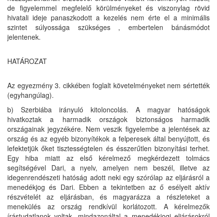
de figyelemmel megfelelő körülményeket és viszonylag rövid
hivatali ideje panaszkodott a kezelés nem érte el a minimális
szintet súlyossága szükséges , embertelen bánásmódot
jelentenek.
HATÁROZAT
Az egyezmény 3. cikkében foglalt követelményeket nem sértették
(egyhangúlag).
b) Szerbiába irányuló kitoloncolás. A magyar hatóságok
hivatkoztak a harmadik országok biztonságos harmadik
országainak jegyzékére. Nem veszik figyelembe a jelentések az
ország és az egyéb bizonyítékok a felperesek által benyújtott, és
lefektetjük őket tisztességtelen és ésszerűtlen bizonyítási terhet.
Egy hiba miatt az első kérelmező megkérdezett tolmács
segítségével Dari, a nyelv, amelyen nem beszél, illetve az
idegenrendészeti hatóság adott neki egy szórólap az eljárásról a
menedékjog és Dari. Ebben a tekintetben az ő esélyeit aktív
részvételét az eljárásban, és magyarázza a részleteket a
menekülés az ország rendkívül korlátozott. A kérelmezők
írástudatlanok voltak, mindazonáltal a menedékjogi eljárásokról