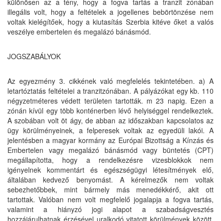
különösen az a tény, hogy a fogva tartás a tranzit zónában
illegális volt, hogy a feltételek a jogellenes bebörtönzése nem
voltak kielégítőek, hogy a kiutasítás Szerbia kitéve őket a valós
veszélye embertelen és megalázó bánásmód.
JOGSZABÁLYOK
Az egyezmény 3. cikkének való megfelelés tekintetében. a) A
letartóztatás feltételei a tranzitzónában. A pályázókat egy kb. 110
négyzetméteres védett területen tartották. m 23 napig. Ezen a
zónán kívül egy több konténerben lévő helyiséggel rendelkeztek.
A szobában volt öt ágy, de abban az időszakban kapcsolatos az
ügy körülményeinek, a felperesek voltak az egyedüli lakói. A
jelentésben a magyar kormány az Európai Bizottság a Kínzás és
Embertelen vagy megalázó bánásmód vagy büntetés (CPT)
megállapította, hogy a rendelkezésre vizesblokkok nem
igényelnek kommentárt és egészségügyi létesítmények elő,
általában kedvező benyomást. A kérelmezők nem voltak
sebezhetőbbek, mint bármely más menedékkérő, akit ott
tartottak. Valóban nem volt megfelelő jogalapja a fogva tartás,
valamint a hiányzó jogi alapot a szabadságvesztés
hozzájárulhatnak érzésével uralkodó vitatott körülmények között,