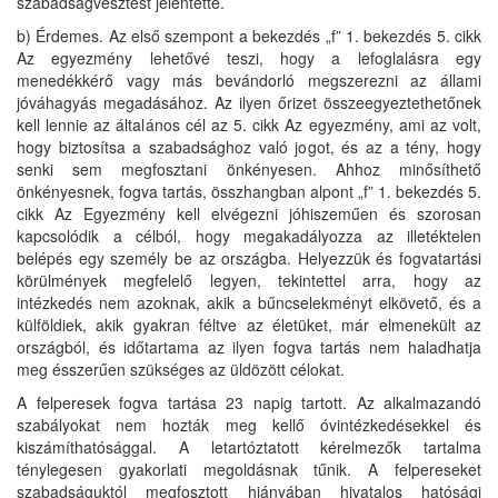
szabadságvesztést jelentette.
b) Érdemes. Az első szempont a bekezdés „f” 1. bekezdés 5. cikk
Az egyezmény lehetővé teszi, hogy a lefoglalásra egy
menedékkérő vagy más bevándorló megszerezni az állami
jóváhagyás megadásához. Az ilyen őrizet összeegyeztethetőnek
kell lennie az általános cél az 5. cikk Az egyezmény, ami az volt,
hogy biztosítsa a szabadsághoz való jogot, és az a tény, hogy
senki sem megfosztani önkényesen. Ahhoz minősíthető
önkényesnek, fogva tartás, összhangban alpont „f” 1. bekezdés 5.
cikk Az Egyezmény kell elvégezni jóhiszeműen és szorosan
kapcsolódik a célból, hogy megakadályozza az illetéktelen
belépés egy személy be az országba. Helyezzük és fogvatartási
körülmények megfelelő legyen, tekintettel arra, hogy az
intézkedés nem azoknak, akik a bűncselekményt elkövető, és a
külföldiek, akik gyakran féltve az életüket, már elmenekült az
országból, és időtartama az ilyen fogva tartás nem haladhatja
meg ésszerűen szükséges az üldözött célokat.
A felperesek fogva tartása 23 napig tartott. Az alkalmazandó
szabályokat nem hozták meg kellő óvintézkedésekkel és
kiszámíthatósággal. A letartóztatott kérelmezők tartalma
ténylegesen gyakorlati megoldásnak tűnik. A felpereseket
szabadságuktól megfosztott hiányában hivatalos hatósági