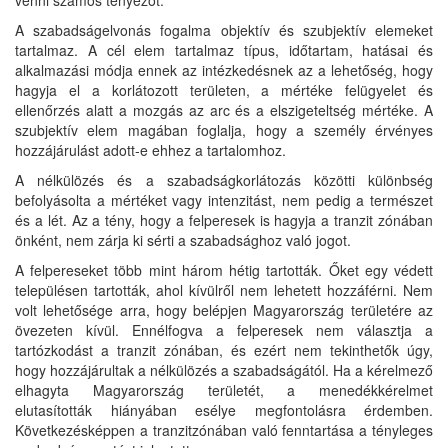
venni számos tényezőt.
A szabadságelvonás fogalma objektív és szubjektív elemeket
tartalmaz. A cél elem tartalmaz típus, időtartam, hatásai és
alkalmazási módja ennek az intézkedésnek az a lehetőség, hogy
hagyja el a korlátozott területen, a mértéke felügyelet és
ellenőrzés alatt a mozgás az arc és a elszigeteltség mértéke. A
szubjektív elem magában foglalja, hogy a személy érvényes
hozzájárulást adott-e ehhez a tartalomhoz.
A nélkülözés és a szabadságkorlátozás közötti különbség
befolyásolta a mértéket vagy intenzitást, nem pedig a természet
és a lét. Az a tény, hogy a felperesek is hagyja a tranzit zónában
önként, nem zárja ki sérti a szabadsághoz való jogot.
A felpereseket több mint három hétig tartották. Őket egy védett
településen tartották, ahol kívülről nem lehetett hozzáférni. Nem
volt lehetősége arra, hogy belépjen Magyarország területére az
övezeten kívül. Ennélfogva a felperesek nem választja a
tartózkodást a tranzit zónában, és ezért nem tekinthetők úgy,
hogy hozzájárultak a nélkülözés a szabadságától. Ha a kérelmező
elhagyta Magyarország területét, a menedékkérelmet
elutasították hiányában esélye megfontolásra érdemben.
Következésképpen a tranzitzónában való fenntartása a tényleges