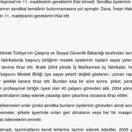
eşmesi'nin 11. maddesinin gereklerini ihlal etmedi. Sendika üyelerinin
larının sendikal temsilinin bulunmamasına yol açmıştır. Dava, İnsan Hak
 11. maddesinin gereklerini ihlal etti.
ebilmek Türkiye'nin Çalışma ve Sosyal Güvenlik Bakanlığı tarafından ta
 fabrikalarda başvuru birliğinin meslek üyelerinin toplam sayısı yeter
u tanıma itiraz etti. Aralık 2004 yılında İş Mahkemesi üç fabrikalar, 
, başvuru Meslek Birliği üye sayısı yeterli değildi gösteren, uzman ra
ir şekilde karara itiraz etti. Bundan kısa bir süre sonra, şirket, per
n profesyonel birliğin üyesi olan 40 çalışanı görevden aldı. 2004 yılın
ılmalarını talep ederek yasadışı işten çıkarılma cezasına itiraz ettiler.
 mahkemeleri onlar çünkü sendika bunların üyelerinin görevden alındı ​​s
emeler, şirkete işyerinde onları geri almalarını veya her bir maaşını,
tı ödemelerini emretti.
i almadı, tazminatlarını kendi lehlerine tazmin ederek ödediler. 2005 y