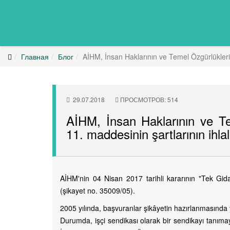
Главная
Блог
AİHM, İnsan Haklarının ve Temel Özgürlüklerin 
29.07.2018
ПРОСМОТРОВ: 514
AİHM, İnsan Haklarının ve T
11. maddesinin şartlarının ihlal 
AİHM'nin 04 Nisan 2017 tarihli kararının "Tek Gida 
(şikayet no. 35009/05).
2005 yılında, başvuranlar şikâyetin hazırlanmasında y
Durumda, işçi sendikası olarak bir sendikayı tanımayı