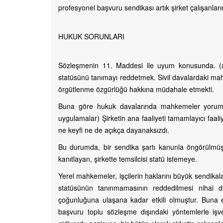
profesyonel başvuru sendikası artık şirket çalışanları
HUKUK SORUNLARI
Sözleşmenin 11. Maddesi ile uyum konusunda. (a) 
statüsünü tanımayı reddetmek. Sivil davalardaki mah
örgütlenme özgürlüğü hakkına müdahale etmekti.
Buna göre hukuk davalarında mahkemeler yorum
uygulamalar) Şirketin ana faaliyeti tamamlayıcı faali
ne keyfi ne de açıkça dayanaksızdı.
Bu durumda, bir sendika şartı kanunla öngörülmüştü
kanıtlayan, şirkette temsilcisi statü istemeye.
Yerel mahkemeler, işçilerin haklarını büyük sendikal
statüsünün tanınmamasının reddedilmesi nihai değ
çoğunluğuna ulaşana kadar etkili olmuştur. Buna ek
başvuru toplu sözleşme dışındaki yöntemlerle iş