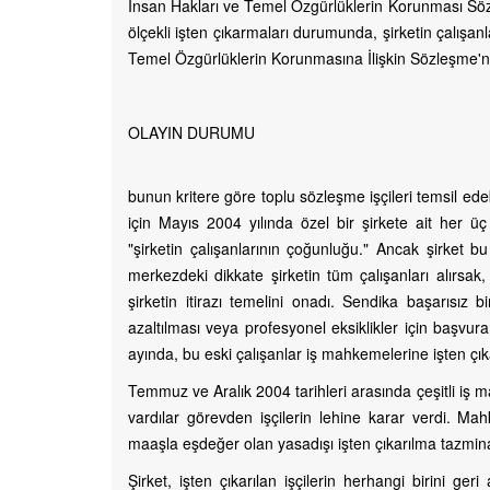
İnsan Hakları ve Temel Özgürlüklerin Korunması Sözl
ölçekli işten çıkarmaları durumunda, şirketin çalışan
Temel Özgürlüklerin Korunmasına İlişkin Sözleşme'nin
OLAYIN DURUMU
bunun kritere göre toplu sözleşme işçileri temsil ed
için Mayıs 2004 yılında özel bir şirkete ait her üç
"şirketin çalışanlarının çoğunluğu." Ancak şirket b
merkezdeki dikkate şirketin tüm çalışanları alırsak
şirketin itirazı temelini onadı. Sendika başarısız b
azaltılması veya profesyonel eksiklikler için başvura
ayında, bu eski çalışanlar iş mahkemelerine işten çıkar
Temmuz ve Aralık 2004 tarihleri ​​arasında çeşitli iş
vardılar görevden işçilerin lehine karar verdi. Mahk
maaşla eşdeğer olan yasadışı işten çıkarılma tazmina
Şirket, işten çıkarılan işçilerin herhangi birini ger