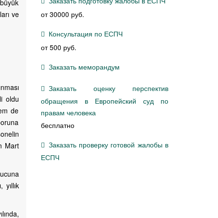
Заказать подготовку жалобы в ЕСПЧ
 büyük
ları ve
от 30000 руб.
Консультация по ЕСПЧ
от 500 руб.
Заказать меморандум
nınması
Заказать оценку перспектив
li oldu
обращения в Европейский суд по
hem de
правам человека
poruna
бесплатно
sonelin
Заказать проверку готовой жалобы в
ın Mart
ЕСПЧ
onucuna
 yıllık
ılında,