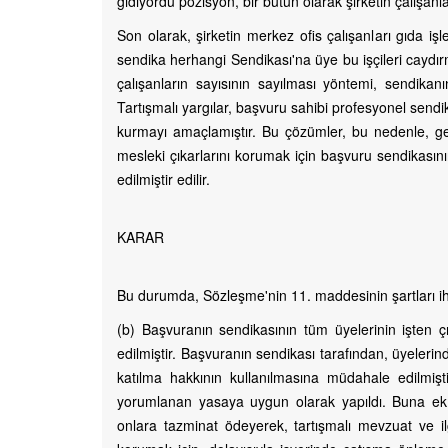
gidiyordu pozisyon, bir bütün olarak şirketin çalışanl
Son olarak, şirketin merkez ofis çalışanları gıda i
sendika herhangi Sendikası'na üye bu işçileri caydırma
çalışanların sayısının sayılması yöntemi, sendikanı
Tartışmalı yargılar, başvuru sahibi profesyonel send
kurmayı amaçlamıştır. Bu çözümler, bu nedenle, ge
mesleki çıkarlarını korumak için başvuru sendikasın
edilmiştir edilir.
KARAR
Bu durumda, Sözleşme'nin 11. maddesinin şartları ihla
(b) Başvuranın sendikasının tüm üyelerinin işten çı
edilmiştir. Başvuranın sendikası tarafından, üyelerin
katılma hakkının kullanılmasına müdahale edilmişt
yorumlanan yasaya uygun olarak yapıldı. Buna ek o
onlara tazminat ödeyerek, tartışmalı mevzuat ve il