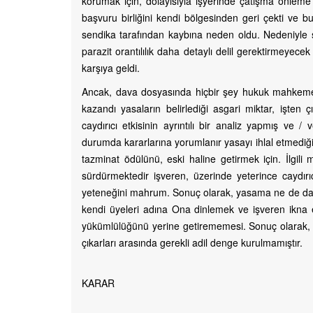
korumak için, dolayısıyla işyerinde çatışma önleme
başvuru birliğini kendi bölgesinden geri çekti ve bu
sendika tarafından kaybına neden oldu. Nedeniyle 
parazit orantılılık daha detaylı delil gerektirmeyecek 
karşıya geldi.
Ancak, dava dosyasında hiçbir şey hukuk mahkemeleri
kazandı yasaların belirlediği asgari miktar, işten ç
caydırıcı etkisinin ayrıntılı bir analiz yapmış ve / 
durumda kararlarına yorumlanır yasayı ihlal etmediği, 
tazminat ödülünü, eski haline getirmek için. İlgili
sürdürmektedir işveren, üzerinde yeterince caydırı
yeteneğini mahrum. Sonuç olarak, yasama ne de dava
kendi üyeleri adına Ona dinlemek ve işveren ikna 
yükümlülüğünü yerine getirememesi. Sonuç olarak, ba
çıkarları arasında gerekli adil denge kurulmamıştır.
KARAR