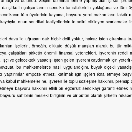
 amaçlı ve bulundu. Seçimi tazminat lehine yapmış olan şirket, profe
 da şirketin çalışanlarının sendika temsilcilerinin yokluğuna ve tüm ü
sendikanın tüm üyelerinin kaybına, başvuru yerel makamların takdir m
kaydıyla, onun sendikal faaliyetlerinin temelini etkileyen sınırlamalar il
 dava ile uğraşan dair hiçbir delil yoktur, haksız işten çıkarılma ta
ıkarılan işçilerin, örneğin, dikkate düşük maaşları alarak bu tür mikt
veya çalıştıkları şirketin önemli finansal yetenekleri. işverenin reddi
işçi ve gelecekteki yasadışı işten gelen işvereni caydırmak için yeterli 
 mevzuat, bu mahkemelerce nasıl uygulandığını, büyük ölçekli yasadışı
cı yaptırımlar empoze etmez, katılmak için işçileri ikna etmeye başv
 kabul mahkemeler ne, işveren ile toplu sözleşme hakkının, prensip o
etmeye başvuru hakkının etkili bir egzersiz sendikayı garanti etmek 
şvuru sahibinin mesleki birliğinin ve bir bütün olarak şirketin rekabe