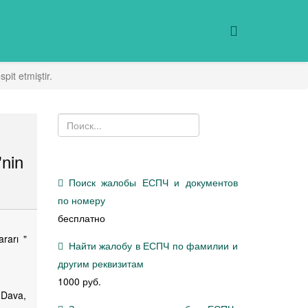
pit etmiştir.
nin
Поиск жалобы ЕСПЧ и документов
по номеру
бесплатно
rarı "
Найти жалобу в ЕСПЧ по фамилии и
другим реквизитам
1000 руб.
. Dava,