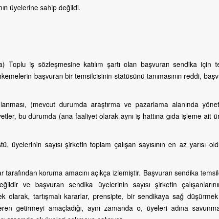
nın üyelerine sahip değildi.
Toplu iş sözleşmesine katılım şartı olan başvuran sendika için te
kemelerin başvuran bir temsilcisinin statüsünü tanımasının reddi, başv
lanması, (mevcut durumda araştırma ve pazarlama alanında yöne
yetler, bu durumda (ana faaliyet olarak aynı iş hattına gıda işleme ait ü
, üyelerinin sayısı şirketin toplam çalışan sayısının en az yarısı ol
ar tarafından koruma amacını açıkça izlemiştir. Başvuran sendika temsil
ildir ve başvuran sendika üyelerinin sayısı şirketin çalışanlarını
 olarak, tartışmalı kararlar, prensipte, bir sendikaya sağ düşürmek 
veren getirmeyi amaçladığı, aynı zamanda o, üyeleri adına savunma