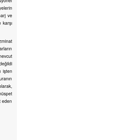
syonel
yelerin
arj ve
e karşı
zminat
arların
 mevcut
değildi
 işten
uranın
larak,
müspet
t eden