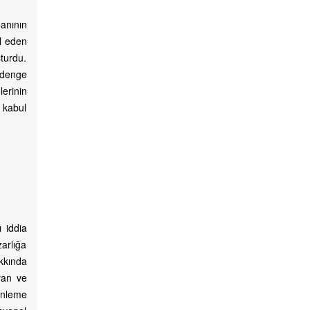
anının
il eden
turdu.
r denge
erinin
 kabul
 iddia
zarlığa
kkında
yan ve
önleme