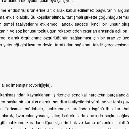
arı arasında ek üyeleri çekmeye çalışıyor.
şleme endüstrisi ürünlerine ait olarak kabul edilemez başvuranın argüm
 etkisi olabilir. Bu koşullar altında, tartışmalı şirkette çoğunluğu tems
n temel faaliyetlerini etkilemedi, ancak sadece ikincil bir unsur oluş
ikanın ve söz konusu topluluğun rekabet eden çıkarları arasında adil bi
nel olarak örgütlenme özgürlüğünün sağlanması için bir araç ve üyel
ın yeteneği gibi kısmen devlet tarafından sağlanan takdir çerçevesinde
l edilmemiştir (oybirliğiyle).
karılmasından kaynaklanan, şirketteki sendikal hareketin parçalandığı
den başka bir kuruluş olarak, sendika faaliyetlerini yürütme ve toplu pa
ir. Tartışmalı müdahale, mahkemeler tarafından işgücü ihtilafları ha
larak, işverenler yasadışı ateş işçilerin iade arasında seçim sağla
gili mahkeme kararları diğer kişilerin hak ve kamu düzeninin ihlali 