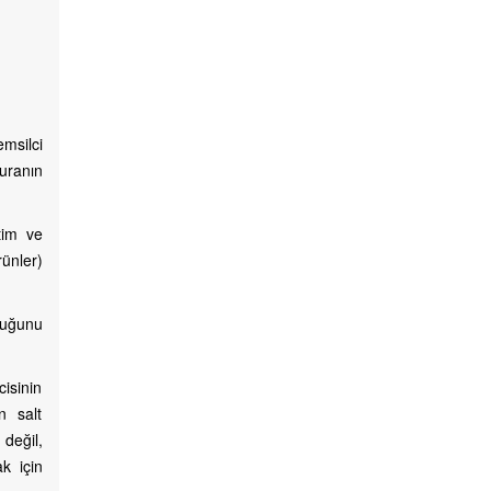
msilci
uranın
tim ve
rünler)
duğunu
cisinin
n salt
değil,
k için