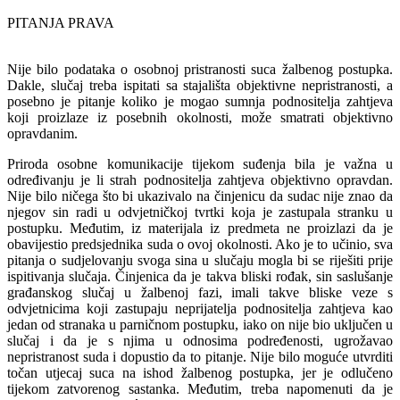
PITANJA PRAVA
Nije bilo podataka o osobnoj pristranosti suca žalbenog postupka.
Dakle, slučaj treba ispitati sa stajališta objektivne nepristranosti, a
posebno je pitanje koliko je mogao sumnja podnositelja zahtjeva
koji proizlaze iz posebnih okolnosti, može smatrati objektivno
opravdanim.
Priroda osobne komunikacije tijekom suđenja bila je važna u
određivanju je li strah podnositelja zahtjeva objektivno opravdan.
Nije bilo ničega što bi ukazivalo na činjenicu da sudac nije znao da
njegov sin radi u odvjetničkoj tvrtki koja je zastupala stranku u
postupku. Međutim, iz materijala iz predmeta ne proizlazi da je
obavijestio predsjednika suda o ovoj okolnosti. Ako je to učinio, sva
pitanja o sudjelovanju svoga sina u slučaju mogla bi se riješiti prije
ispitivanja slučaja. Činjenica da je takva bliski rođak, sin saslušanje
građanskog slučaj u žalbenoj fazi, imali takve bliske veze s
odvjetnicima koji zastupaju neprijatelja podnositelja zahtjeva kao
jedan od stranaka u parničnom postupku, iako on nije bio uključen u
slučaj i da je s njima u odnosima podređenosti, ugrožavao
nepristranost suda i dopustio da to pitanje. Nije bilo moguće utvrditi
točan utjecaj suca na ishod žalbenog postupka, jer je odlučeno
tijekom zatvorenog sastanka. Međutim, treba napomenuti da je