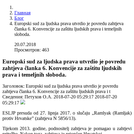
Главная
Блог
Europski sud za ljudska prava utvrdio je povredu zahtjeva
članka 6. Konvencije za zaštitu ljudskih prava i temeljnih
sloboda.
20.07.2018
Просмотров: 463
Europski sud za ljudska prava utvrdio je povredu
zahtjeva članka 6. Konvencije za zaštitu ljudskih
prava i temeljnih sloboda.
Заголовок:
Europski sud za ljudska prava utvrdio je povredu
zahtjeva članka 6. Konvencije za zaštitu ljudskih prava i t
Сведения:
Петухов О.А.
2018-07-20 05:29:17
2018-07-20
05:29:17
ESLJP presuda od 27. lipnja 2017. o slučaju „Ramlyak (Ramljak)
protiv Hrvatske” (zahtjeva N 5856/13).
Tijekom 2013. godine, podnositelj zahtjeva je pomagao u zahtjevi
pritužbe. Nakon toga, zahtjeva je priopćen Hrvatskoj.