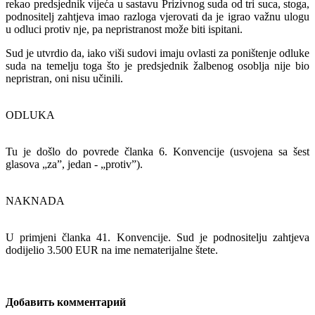
rekao predsjednik vijeća u sastavu Prizivnog suda od tri suca, stoga,
podnositelj zahtjeva imao razloga vjerovati da je igrao važnu ulogu
u odluci protiv nje, pa nepristranost može biti ispitani.
Sud je utvrdio da, iako viši sudovi imaju ovlasti za poništenje odluke
suda na temelju toga što je predsjednik žalbenog osoblja nije bio
nepristran, oni nisu učinili.
ODLUKA
Tu je došlo do povrede članka 6. Konvencije (usvojena sa šest
glasova „za”, jedan - „protiv”).
NAKNADA
U primjeni članka 41. Konvencije. Sud je podnositelju zahtjeva
dodijelio 3.500 EUR na ime nematerijalne štete.
Добавить комментарий