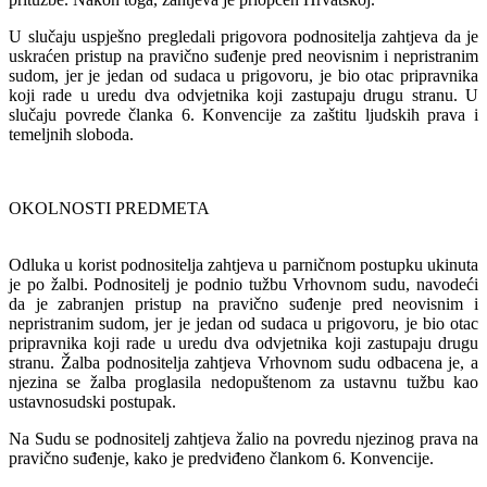
U slučaju uspješno pregledali prigovora podnositelja zahtjeva da je
uskraćen pristup na pravično suđenje pred neovisnim i nepristranim
sudom, jer je jedan od sudaca u prigovoru, je bio otac pripravnika
koji rade u uredu dva odvjetnika koji zastupaju drugu stranu. U
slučaju povrede članka 6. Konvencije za zaštitu ljudskih prava i
temeljnih sloboda.
OKOLNOSTI PREDMETA
Odluka u korist podnositelja zahtjeva u parničnom postupku ukinuta
je po žalbi. Podnositelj je podnio tužbu Vrhovnom sudu, navodeći
da je zabranjen pristup na pravično suđenje pred neovisnim i
nepristranim sudom, jer je jedan od sudaca u prigovoru, je bio otac
pripravnika koji rade u uredu dva odvjetnika koji zastupaju drugu
stranu. Žalba podnositelja zahtjeva Vrhovnom sudu odbacena je, a
njezina se žalba proglasila nedopuštenom za ustavnu tužbu kao
ustavnosudski postupak.
Na Sudu se podnositelj zahtjeva žalio na povredu njezinog prava na
pravično suđenje, kako je predviđeno člankom 6. Konvencije.