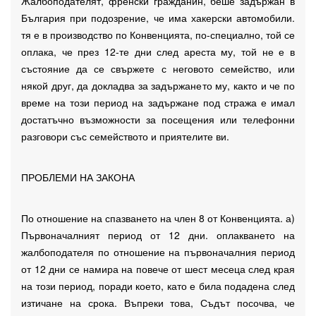
Жалбоподателят, френски гражданин, беше задържан в
България при подозрение, че има хакерски автомобили.
тя е в производство по Конвенцията, по-специално, той се
оплака, че през 12-те дни след ареста му, той не е в
състояние да се свържете с неговото семейство, или
някой друг, да докладва за задържането му, както и че по
време на този период на задържане под стража е имал
достатъчно възможности за посещения или телефонни
разговори със семейството и приятелите ви.
ПРОБЛЕМИ НА ЗАКОНА
По отношение на спазването на член 8 от Конвенцията. а)
Първоначалният период от 12 дни. оплакването на
жалбоподателя по отношение на първоначалния период
от 12 дни се намира на повече от шест месеца след края
на този период, поради което, като е била подадена след
изтичане на срока. Въпреки това, Съдът посочва, че