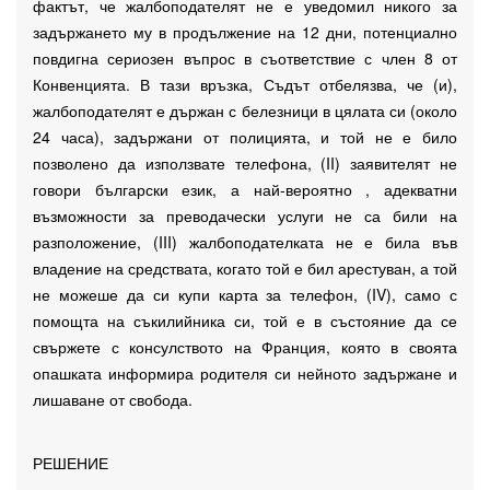
фактът, че жалбоподателят не е уведомил никого за
задържането му в продължение на 12 дни, потенциално
повдигна сериозен въпрос в съответствие с член 8 от
Конвенцията. В тази връзка, Съдът отбелязва, че (и),
жалбоподателят е държан с белезници в цялата си (около
24 часа), задържани от полицията, и той не е било
позволено да използвате телефона, (II) заявителят не
говори български език, а най-вероятно , адекватни
възможности за преводачески услуги не са били на
разположение, (III) жалбоподателката не е била във
владение на средствата, когато той е бил арестуван, а той
не можеше да си купи карта за телефон, (IV), само с
помощта на съкилийника си, той е в състояние да се
свържете с консулството на Франция, която в своята
опашката информира родителя си нейното задържане и
лишаване от свобода.
РЕШЕНИЕ