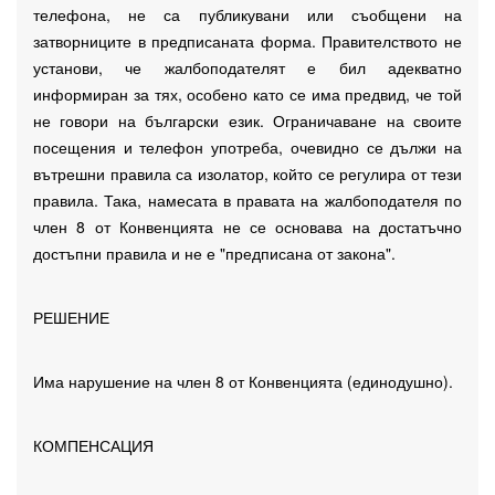
телефона, не са публикувани или съобщени на
затворниците в предписаната форма. Правителството не
установи, че жалбоподателят е бил адекватно
информиран за тях, особено като се има предвид, че той
не говори на български език. Ограничаване на своите
посещения и телефон употреба, очевидно се дължи на
вътрешни правила са изолатор, който се регулира от тези
правила. Така, намесата в правата на жалбоподателя по
член 8 от Конвенцията не се основава на достатъчно
достъпни правила и не е "предписана от закона".
РЕШЕНИЕ
Има нарушение на член 8 от Конвенцията (единодушно).
КОМПЕНСАЦИЯ