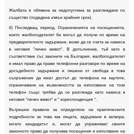
Жалбата е обявена за недопустима за разглеждане по
същество (подадена извън крайния срок).
б) Последващ период. Ограниченията на посещенията,
които жалбоподателят би могъл да получи по време на
предварителното задържане, може да се счита за намеса
в неговия "личен живот". В допълнение, тъй като в
съответствие със законите на България, жалбоподателят
е имал право да прави телефонни разговори по време на
досъдебното задържане и лишени от свобода в това
съоръжение да имат достъп до телефона на картите,
ограничаване на възможността за използване на този
телефон също трябва да се разглежда като намеса в
неговия "личен живот" и " кореспонденция ".
Вътрешни правила за определяне на практическите
подробности за това как лицата, задържани в затвора,
когато кандидатът е, могат да упражняват своите
законното право да получава посещения и използване на