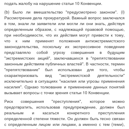
подать жалобу на нарушение статьи 10 Конвенции.
(b) Было ли вмешательство "предусмотрено законом". (i)
Рассмотрение дела прокуратурой. Важный вопрос заключался
в том, знали ли заявители или могли ли они знать, действуя
определенным образом, с надлежащей правовой помощью,
при необходимости, что их действия могут привести к тому,
что к ним применят положения антиэкстремистского
законодательства, поскольку их экспрессивное поведение
представляло собой угрозу совершения в будущим
"экстремистских акций", заключавшихся в "препятствовании
законным действиям публичных властей". В частности, термин
"препятствование" был использован для того, чтобы
охарактеризовать вид "экстремистской деятельности"
исключительно в ситуациях "насилия или угрозы применения
насилия". Однако толкование и применение данных понятий
вызывает вопросы с точки зрения статьи 10 Конвенции.
Риск совершения "преступления", которое можно
предотвратить, использовав предупреждение, должен был
реальным и касаться конкретного преступления
определенной степени тяжести. Он должен быть тесно связан
с определенным лицом или лицами, а именно с тем (теми),