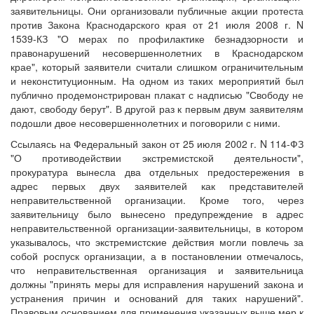
заявительницы. Они организовали публичные акции протеста
против Закона Краснодарского края от 21 июля 2008 г. N
1539-КЗ "О мерах по профилактике безнадзорности и
правонарушений несовершеннолетних в Краснодарском
крае", который заявители считали слишком ограничительным
и неконституционным. На одном из таких мероприятий был
публично продемонстрирован плакат с надписью "Свободу не
дают, свободу берут". В другой раз к первым двум заявителям
подошли двое несовершеннолетних и поговорили с ними.
Ссылаясь на Федеральный закон от 25 июля 2002 г. N 114-ФЗ
"О противодействии экстремистской деятельности",
прокуратура вынесла два отдельных предостережения в
адрес первых двух заявителей как представителей
неправительственной организации. Кроме того, через
заявительницу было вынесено предупреждение в адрес
неправительственной организации-заявительницы, в котором
указывалось, что экстремистские действия могли повлечь за
собой роспуск организации, а в постановлении отмечалось,
что неправительственная организация и заявительница
должны "принять меры для исправления нарушений закона и
устранения причин и оснований для таких нарушений".
Правовым основанием для применения указанных выше мер к