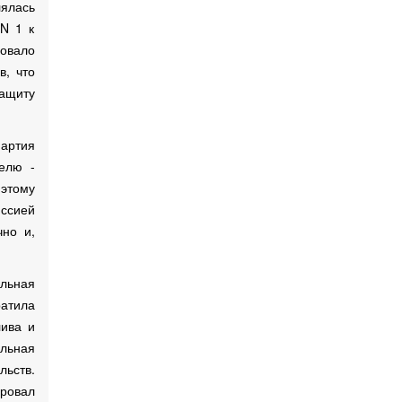
ялась
 N 1 к
овало
, что
защиту
партия
елю -
 этому
ссией
но и,
льная
атила
лива и
альная
льств.
ировал