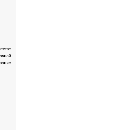
честве
очной
ование