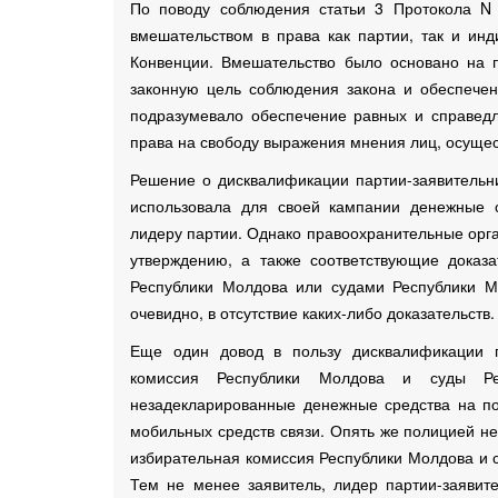
По поводу соблюдения статьи 3 Протокола N 
вмешательством в права как партии, так и инд
Конвенции. Вмешательство было основано на 
законную цель соблюдения закона и обеспече
подразумевало обеспечение равных и справедл
права на свободу выражения мнения лиц, осуще
Решение о дисквалификации партии-заявительн
использовала для своей кампании денежные с
лидеру партии. Однако правоохранительные орга
утверждению, а также соответствующие доказ
Республики Молдова или судами Республики М
очевидно, в отсутствие каких-либо доказательств.
Еще один довод в пользу дисквалификации п
комиссия Республики Молдова и суды Ре
незадекларированные денежные средства на пок
мобильных средств связи. Опять же полицией н
избирательная комиссия Республики Молдова и 
Тем не менее заявитель, лидер партии-заявит