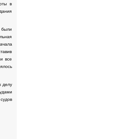
юты в
здания
е были
льная
начала
ставив
ли все
лялось
к делу
судами
 судов