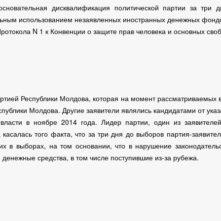
сновательная дисквалификация политической партии за три д
льным использованием незаявленных иностранных денежных фонд
ротокола N 1 к Конвенции о защите прав человека и основных своб
артией Республики Молдова, которая на момент рассматриваемых 
публики Молдова. Другие заявители являлись кандидатами от ука
власти в ноябре 2014 года. Лидер партии, один из заявителе
касалась того факта, что за три дня до выборов партия-заявите
их в выборах, на том основании, что в нарушение законодатель
денежные средства, в том числе поступившие из-за рубежа.