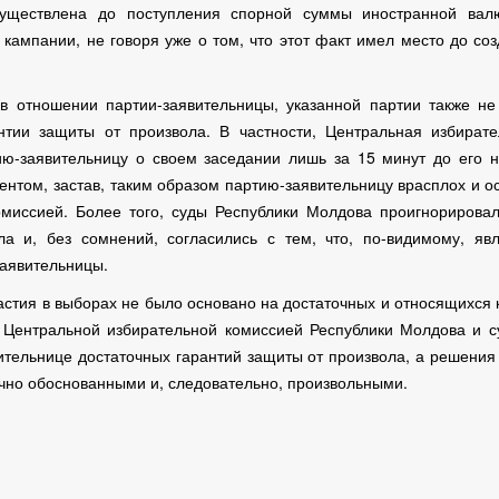
существлена до поступления спорной суммы иностранной вал
кампании, не говоря уже о том, что этот факт имел место до со
 в отношении партии-заявительницы, указанной партии также н
нтии защиты от произвола. В частности, Центральная избирате
ю-заявительницу о своем заседании лишь за 15 минут до его 
ентом, застав, таким образом партию-заявительницу врасплох и о
миссией. Более того, суды Республики Молдова проигнорирова
а и, без сомнений, согласились с тем, что, по-видимому, яв
аявительницы.
астия в выборах не было основано на достаточных и относящихся 
а Центральной избирательной комиссией Республики Молдова и 
ительнице достаточных гарантий защиты от произвола, а решения
чно обоснованными и, следовательно, произвольными.