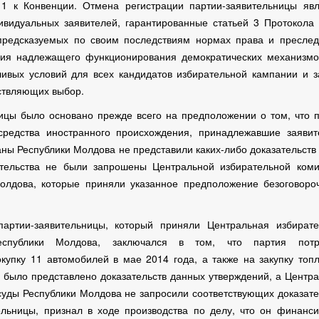
1 к Конвенции. Отмена регистрации партии-заявительницы явл
ивидуальных заявителей, гарантированные статьей 3 Протокола
предсказуемых по своим последствиям нормах права и преслед
ния надлежащего функционирования демократических механизмов
ивых условий для всех кандидатов избирательной кампании и 
ствляющих выбор.
ицы было основано прежде всего на предположении о том, что 
редства иностранного происхождения, принадлежавшие заявит
ны Республики Молдова не представили каких-либо доказательств
ательства не были запрошены Центральной избирательной коми
олдова, которые приняли указанное предположение безоговороч
артии-заявительницы, который приняли Центральная избирате
спублики Молдова, заключался в том, что партия потр
упку 11 автомобилей в мае 2014 года, а также на закупку топ
е было представлено доказательств данных утверждений, а Центр
суды Республики Молдова не запросили соответствующих доказате
ельницы, признал в ходе производства по делу, что он финанс