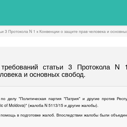
 3 Протокола N 1 к Конвенции о защите прав человека и основны
требований статьи 3 Протокола N 
ловека и основных свобод.
по делу "Политическая партия "Патрия" и другие против Респ
blic of Moldova)" (жалоба N 5113/15 и другие жалобы).
а помощь в подготовке жалоб. Впоследствии жалобы были объеди