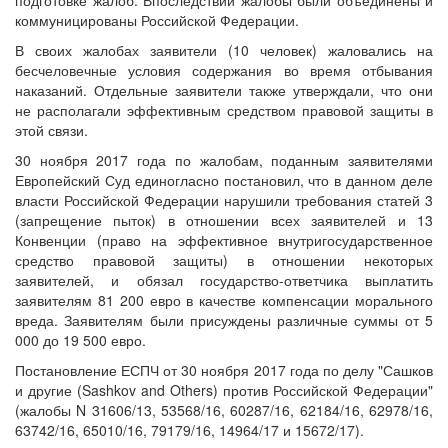
подготовке жалоб. Впоследствии жалобы были объединены и
коммуницированы Российской Федерации.
В своих жалобах заявители (10 человек) жаловались на
бесчеловечные условия содержания во время отбывания
наказаний. Отдельные заявители также утверждали, что они
не располагали эффективным средством правовой защиты в
этой связи.
30 ноября 2017 года по жалобам, поданным заявителями
Европейский Суд единогласно постановил, что в данном деле
власти Российской Федерации нарушили требования статей 3
(запрещение пыток) в отношении всех заявителей и 13
Конвенции (право на эффективное внутригосударственное
средство правовой защиты) в отношении некоторых
заявителей, и обязал государство-ответчика выплатить
заявителям 81 200 евро в качестве компенсации морального
вреда. Заявителям были присуждены различные суммы от 5
000 до 19 500 евро.
Постановление ЕСПЧ от 30 ноября 2017 года по делу "Сашков
и другие (Sashkov and Others) против Российской Федерации"
(жалобы N 31606/13, 53568/16, 60287/16, 62184/16, 62978/16,
63742/16, 65010/16, 79179/16, 14964/17 и 15672/17).