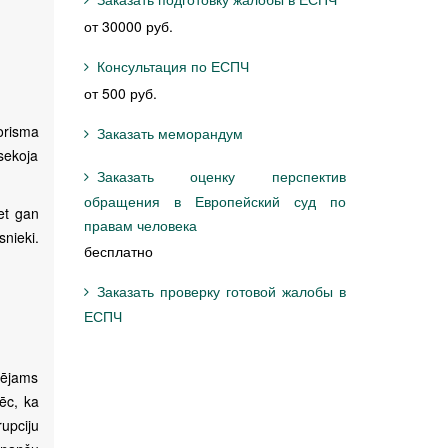
от 30000 руб.
Консультация по ЕСПЧ
от 500 руб.
orisma
Заказать меморандум
sekoja
Заказать оценку перспектив
обращения в Европейский суд по
et gan
правам человека
snieki.
бесплатно
Заказать проверку готовой жалобы в
ЕСПЧ
pējams
pēc, ka
rupciju