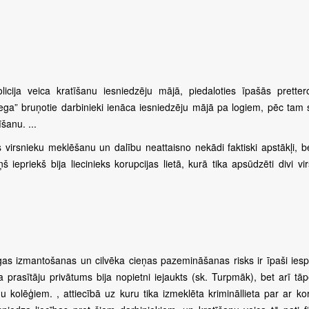
cija veica kratīšanu iesniedzēju mājā, piedaloties īpašās pretter
mega” bruņotie darbinieki ienāca iesniedzēju mājā pa logiem, pēc tam 
šanu. ...
s virsnieku meklēšanu un dalību neattaisno nekādi faktiski apstākļi, b
 iepriekš bija liecinieks korupcijas lietā, kurā tika apsūdzēti divi vir
īgas izmantošanas un cilvēka cieņas pazemināšanas risks ir īpaši ies
a prasītāju privātums bija nopietni iejaukts (sk. Turpmāk), bet arī tā
u kolēģiem. , attiecībā uz kuru tika izmeklēta krimināllieta par ar ko