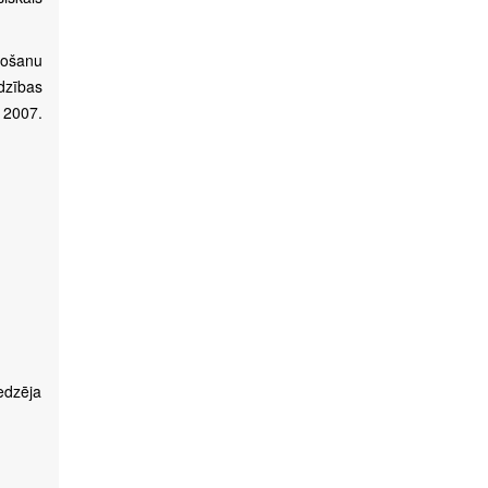
tošanu
dzības
 2007.
edzēja