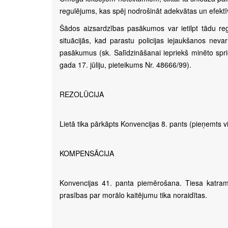
regulējums, kas spēj nodrošināt adekvātas un efektī
Šādos aizsardzības pasākumos var ietilpt tādu r
situācijās, kad parastu policijas iejaukšanos nev
pasākumus (sk. Salīdzināšanai iepriekš minēto sprie
gada 17. jūliju, pieteikums Nr. 48666/99).
REZOLŪCIJA
Lietā tika pārkāpts Konvencijas 8. pants (pieņemts vi
KOMPENSĀCIJA
Konvencijas 41. panta piemērošana. Tiesa katra
prasības par morālo kaitējumu tika noraidītas.