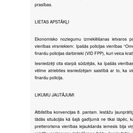
prasības.
LIETAS APSTĀKĻI
Ekonomisko noziegumu izmeklēšanas ietvaros poli
vienības virsniekiem: īpašās policijas vienības “O
finanšu policijas darbinieki (VID FPP), kuri veica kratī
Iesniedzēji cita starpā sūdzējās, ka īpašās vienība
vēlme atriebties iesniedzējam saistībā ar to, ka viņš
finanšu policija.
LIKUMU JAUTĀJUMI
Atbilstība konvencijas 8. pantam. Iestāžu ļaunprāt
tādās situācijās kā šajā gadījumā ne tikai tāpēc, k
pretterorisma vienības iejaukšanās iemesls bija viņ