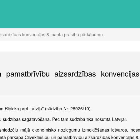
izsardzības konvencijas 8. panta prasību pārkāpumu.
n pamatbrīvību aizsardzības konvencijas
n Ribicka pret Latviju" (sūdzība Nr. 28926/10).
 sūdzības sagatavošanā. Pēc tam sūdzība tika nosūtīta Latvijai.
iesniedzēju mājā ekonomisko noziegumu izmeklēšanas ietvaros, nesn
eta pārkāpa Cilvēktiesību un pamatbrīvību aizsardzības konvencijas 8.