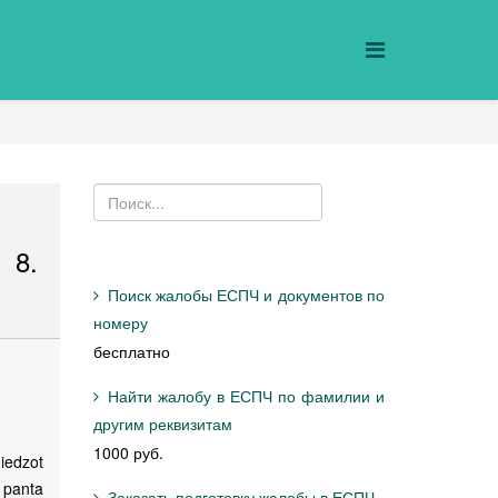
 8.
Поиск жалобы ЕСПЧ и документов по
номеру
бесплатно
Найти жалобу в ЕСПЧ по фамилии и
другим реквизитам
1000 руб.
iedzot
 panta
Заказать подготовку жалобы в ЕСПЧ