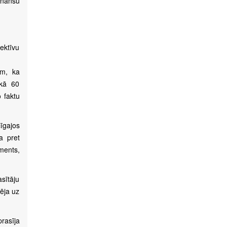
inanšu
ektīvu
ām, ka
ekā 60
 faktu
īgajos
a pret
ments,
asītāju
dēja uz
rasīja