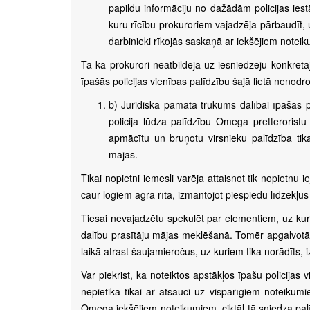
papildu informāciju no dažādām policijas ies
kuru rīcību prokuroriem vajadzēja pārbaudīt, 
darbinieki rīkojās saskaņā ar iekšējiem notei
Tā kā prokurori neatbildēja uz iesniedzēju konkrēt
īpašās policijas vienības palīdzību šajā lietā nenodro
b) Juridiskā pamata trūkums dalībai īpašās p
policija lūdza palīdzību Omega pretteroristu
apmācītu un bruņotu virsnieku palīdzība tik
mājās.
Tikai nopietni iemesli varēja attaisnot tik nopietn
caur logiem agrā rītā, izmantojot piespiedu līdzekļu
Tiesai nevajadzētu spekulēt par elementiem, uz kur
dalību prasītāju mājas meklēšanā. Tomēr apgalvotā 
laikā atrast šaujamieročus, uz kuriem tika norādīts, i
Var piekrist, ka noteiktos apstākļos īpašu policijas
nepietika tikai ar atsauci uz vispārīgiem noteiku
Omega iekšējiem noteikumiem, ciktāl tā sniedza palīd