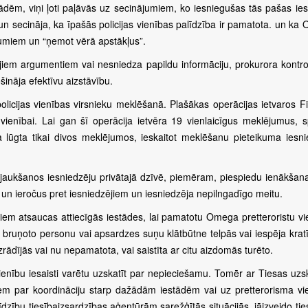
tādēm, viņi ļoti paļāvās uz secinājumiem, ko iesniegušas tās pašas ies
un secināja, ka īpašās policijas vienības palīdzība ir pamatota. un ka
kumiem un “ņemot vērā apstākļus”.
ajiem argumentiem vai nesniedza papildu informāciju, prokurora kontro
šināja efektīvu aizstāvību.
olicijas vienības virsnieku meklēšanā. Plašākas operācijas ietvaros F
 vienībai. Lai gan šī operācija ietvēra 19 vienlaicīgus meklējumus, sp
a lūgta tikai divos meklējumos, ieskaitot meklēšanu pieteikuma iesni
u iejaukšanos iesniedzēju privātajā dzīvē, piemēram, piespiedu ienākša
s un ieročus pret iesniedzējiem un iesniedzēja nepilngadīgo meitu.
iem atsaucas attiecīgās iestādes, lai pamatotu Omega pretteroristu vi
bruņoto personu vai apsardzes suņu klātbūtne telpās vai iespēja krat
zrādījās vai nu nepamatota, vai saistīta ar citu aizdomās turēto.
 vienību iesaisti varētu uzskatīt par nepieciešamu. Tomēr ar Tiesas uz
miem par koordināciju starp dažādām iestādēm vai uz pretterorisma vi
zību tiesībaizsardzības aģentūrām sarežģītās situācijās. jāizveido tie