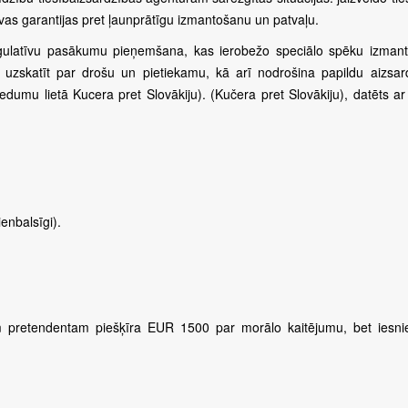
vas garantijas pret ļaunprātīgu izmantošanu un patvaļu.
egulatīvu pasākumu pieņemšana, kas ierobežo speciālo spēku izman
ar uzskatīt par drošu un pietiekamu, kā arī nodrošina papildu aizsar
dumu lietā Kucera pret Slovākiju). (Kučera pret Slovākiju), datēts ar
enbalsīgi).
m pretendentam piešķīra EUR 1500 par morālo kaitējumu, bet iesni