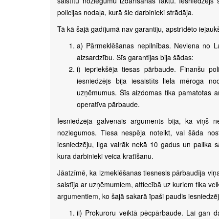
saistītu noziegumu izdarīšanas faktu. Iesniedzējs 
policijas nodaļa, kurā šie darbinieki strādāja.
Tā kā šajā gadījumā nav garantiju, apstrīdēto iejauk
a) Pārmeklēšanas nepilnības. Neviena no La
aizsardzību. Šīs garantijas bija šādas:
i) iepriekšēja tiesas pārbaude. Finanšu po
iesniedzējs bija iesaistīts liela mēroga
uzņēmumus. Šīs aizdomas tika pamatotas ar kr
operatīva pārbaude.
Iesniedzēja galvenais arguments bija, ka viņš ne
noziegumos. Tiesa nespēja noteikt, vai šāda nost
iesniedzēju, ilga vairāk nekā 10 gadus un palika s
kura darbinieki veica kratīšanu.
Jāatzīmē, ka izmeklēšanas tiesnesis pārbaudīja viņa
saistīja ar uzņēmumiem, attiecībā uz kuriem tika veik
argumentiem, ko šajā sakarā īpaši paudis iesniedzēj
ii) Prokuroru veiktā pēcpārbaude. Lai gan da