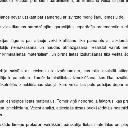
sniedza liecības pret šiem darbiniekiem, un kratīšanu veica tā pati f
šanos nevar uzskatīt par samērīgu ar izvirzīto mērķi šādu iemeslu dēļ.
tvijas likumos paredzētajām garantijām neparādīja pretendentiem ef
licijas lūgums par atļauju veikt kratīšanu tika pamatots ar aizdom
 nodokļu nemaksāšanā un naudas atmazgāšanā, iesaistot vairāk n
imināllietas materiāliem, un pirms lietas izskatīšanas tika veikta šo
bija saistīts ar nevienu no uzņēmumiem, kas bija iesaistīti attiec
āja ir pamatota. Tomēr krimināllietas izmeklēšana, kas tika uzsākt
ākotnējās izmeklēšanas stadijā, kuru veica tas pats policijas departa
m iesniegtos lietas materiālus. Tomēr viņš nenorādīja faktorus, kas pr
ta izmeklēšana. Veicot analīzi, attiecīgās tiesas priekšsēdētājs neatbil
s.
žādu līmeņu prokurori vairākkārt pārskatīja lietas materiālus un piep