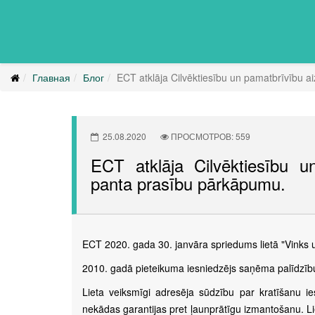
Главная
Блог
ECT atklāja Cilvēktiesību un pamatbrīvību a
25.08.2020
ПРОСМОТРОВ: 559
ECT atklāja Cilvēktiesību u
panta prasību pārkāpumu.
ECT 2020. gada 30. janvāra spriedums lietā "Vinks u
gadā pieteikuma iesniedzējs saņēma palīdzību
Lieta veiksmīgi adresēja sūdzību par kratīšanu 
nekādas garantijas pret ļaunprātīgu izmantošanu. Li