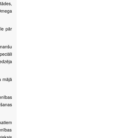
tādes,
 Omega
le pār
inanšu
eciāli
edzēja
na mājā
enības
īšanas
skatiem
enības
siskais