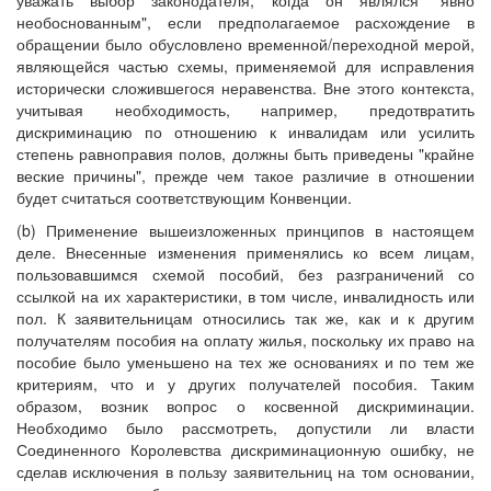
уважать выбор законодателя, когда он являлся "явно
необоснованным", если предполагаемое расхождение в
обращении было обусловлено временной/переходной мерой,
являющейся частью схемы, применяемой для исправления
исторически сложившегося неравенства. Вне этого контекста,
учитывая необходимость, например, предотвратить
дискриминацию по отношению к инвалидам или усилить
степень равноправия полов, должны быть приведены "крайне
веские причины", прежде чем такое различие в отношении
будет считаться соответствующим Конвенции.
(b) Применение вышеизложенных принципов в настоящем
деле. Внесенные изменения применялись ко всем лицам,
пользовавшимся схемой пособий, без разграничений со
ссылкой на их характеристики, в том числе, инвалидность или
пол. К заявительницам относились так же, как и к другим
получателям пособия на оплату жилья, поскольку их право на
пособие было уменьшено на тех же основаниях и по тем же
критериям, что и у других получателей пособия. Таким
образом, возник вопрос о косвенной дискриминации.
Необходимо было рассмотреть, допустили ли власти
Соединенного Королевства дискриминационную ошибку, не
сделав исключения в пользу заявительниц на том основании,