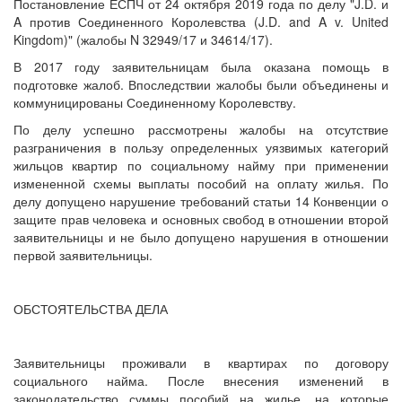
Постановление ЕСПЧ от 24 октября 2019 года по делу "J.D. и
A против Соединенного Королевства (J.D. and A v. United
Kingdom)" (жалобы N 32949/17 и 34614/17).
В 2017 году заявительницам была оказана помощь в
подготовке жалоб. Впоследствии жалобы были объединены и
коммуницированы Соединенному Королевству.
По делу успешно рассмотрены жалобы на отсутствие
разграничения в пользу определенных уязвимых категорий
жильцов квартир по социальному найму при применении
измененной схемы выплаты пособий на оплату жилья. По
делу допущено нарушение требований статьи 14 Конвенции о
защите прав человека и основных свобод в отношении второй
заявительницы и не было допущено нарушения в отношении
первой заявительницы.
ОБСТОЯТЕЛЬСТВА ДЕЛА
Заявительницы проживали в квартирах по договору
социального найма. После внесения изменений в
законодательство суммы пособий на жилье, на которые