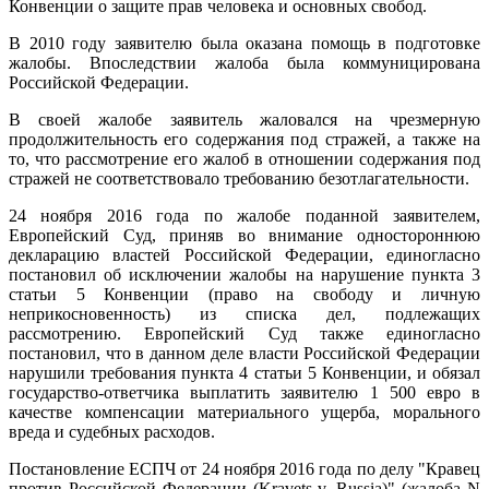
Конвенции о защите прав человека и основных свобод.
В 2010 году заявителю была оказана помощь в подготовке
жалобы. Впоследствии жалоба была коммуницирована
Российской Федерации.
В своей жалобе заявитель жаловался на чрезмерную
продолжительность его содержания под стражей, а также на
то, что рассмотрение его жалоб в отношении содержания под
стражей не соответствовало требованию безотлагательности.
24 ноября 2016 года по жалобе поданной заявителем,
Европейский Суд, приняв во внимание одностороннюю
декларацию властей Российской Федерации, единогласно
постановил об исключении жалобы на нарушение пункта 3
статьи 5 Конвенции (право на свободу и личную
неприкосновенность) из списка дел, подлежащих
рассмотрению. Европейский Суд также единогласно
постановил, что в данном деле власти Российской Федерации
нарушили требования пункта 4 статьи 5 Конвенции, и обязал
государство-ответчика выплатить заявителю 1 500 евро в
качестве компенсации материального ущерба, морального
вреда и судебных расходов.
Постановление ЕСПЧ от 24 ноября 2016 года по делу "Кравец
против Российской Федерации (Kravets v. Russia)" (жалоба N