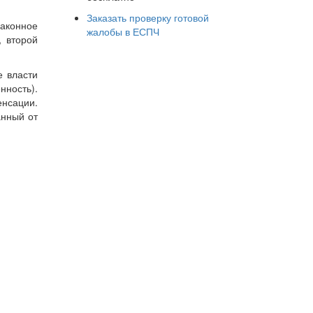
Заказать проверку готовой
аконное
жалобы в ЕСПЧ
, второй
е власти
нность).
енсации.
анный от