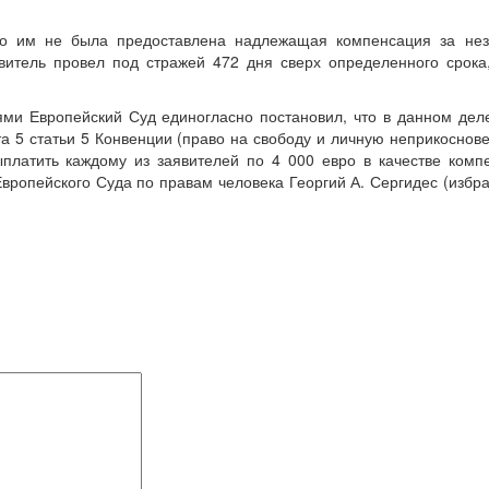
то им не была предоставлена надлежащая компенсация за нез
витель провел под стражей 472 дня сверх определенного срока
ми Европейский Суд единогласно постановил, что в данном дел
 5 статьи 5 Конвенции (право на свободу и личную неприкоснове
ыплатить каждому из заявителей по 4 000 евро в качестве комп
ропейского Суда по правам человека Георгий А. Сергидес (избр