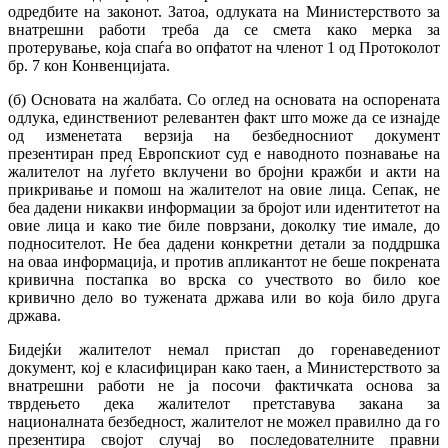
одредбите на законот. Затоа, одлуката на Министерството за
внатрешни работи треба да се смета како мерка за
протерување, која спаѓа во опфатот на членот 1 од Протоколот
бр. 7 кон Конвенцијата.
(б) Основата на жалбата. Со оглед на основата на оспорената
одлука, единствениот релевантен факт што може да се изнајде
од изменетата верзија на безбедносниот документ
презентиран пред Европскиот суд е наводното познавање на
жалителот на луѓето вклучени во бројни кражби и акти на
прикривање и помош на жалителот на овие лица. Сепак, не
беа дадени никакви информации за бројот или идентитетот на
овие лица и како тие биле поврзани, доколку тие имале, до
подносителот. Не беа дадени конкретни детали за поддршка
на оваа информација, и против апликантот не беше покрената
кривична постапка во врска со учеството во било кое
кривично дело во тужената држава или во која било друга
држава.
Бидејќи жалителот немал пристап до горенаведениот
документ, кој е класифициран како таен, а Министерството за
внатрешни работи не ја посочи фактичката основа за
тврдењето дека жалителот претставува закана за
националната безбедност, жалителот не можел правилно да го
презентира својот случај во последователните правни