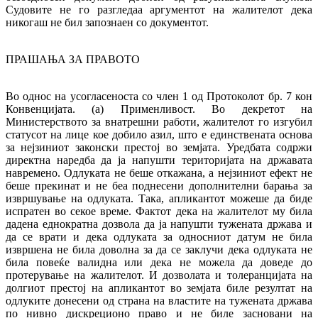
Судовите не го разгледаа аргументот на жалителот дека
никогаш не бил запознаен со документот.
ПРАШАЊА ЗА ПРАВОТО
Во однос на усогласеноста со член 1 од Протоколот бр. 7 кон
Конвенцијата. (а) Применливост. Во декретот на
Министерството за внатрешни работи, жалителот го изгубил
статусот на лице кое добило азил, што е единствената основа
за нејзиниот законски престој во земјата. Уредбата содржи
директна наредба да ја напушти територијата на државата
навремено. Одлуката не беше откажана, а нејзиниот ефект не
беше прекинат и не беа поднесени дополнителни барања за
извршување на одлуката. Така, апликантот можеше да биде
испратен во секое време. Фактот дека на жалителот му била
дадена еднократна дозвола да ја напушти тужената држава и
да се врати и дека одлуката за односниот датум не била
извршена не била доволна за да се заклучи дека одлуката не
била повеќе валидна или дека не можела да доведе до
протерување на жалителот. И дозволата и толеранцијата на
долгиот престој на апликантот во земјата биле резултат на
одлуките донесени од страна на властите на тужената држава
по нивно дискреционо право и не биле засновани на