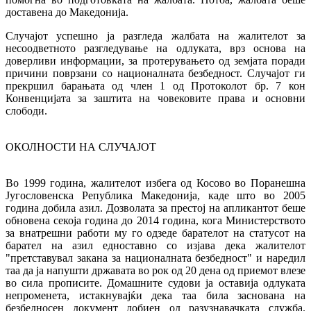
доставена до Македонија.
Случајот успешно ја разгледа жалбата на жалителот за
несоодветното разгледување на одлуката, врз основа на
доверливи информации, за протерувањето од земјата поради
причини поврзани со националната безбедност. Случајот ги
прекршил барањата од член 1 од Протоколот бр. 7 кон
Конвенцијата за заштита на човековите права и основни
слободи.
ОКОЛНОСТИ НА СЛУЧАЈОТ
Во 1999 година, жалителот избега од Косово во Поранешна
Југословенска Република Македонија, каде што во 2005
година добила азил. Дозволата за престој на апликантот беше
обновена секоја година до 2014 година, кога Министерството
за внатрешни работи му го одзеде барателот на статусот на
барател на азил едноставно со изјава дека жалителот
"претставувал закана за националната безбедност" и наредил
таа да ја напушти државата во рок од 20 дена од приемот влезе
во сила прописите. Домашните судови ја оставија одлуката
непроменета, истакнувајќи дека таа била заснована на
безбедносен документ добиен од разузнавачката служба.