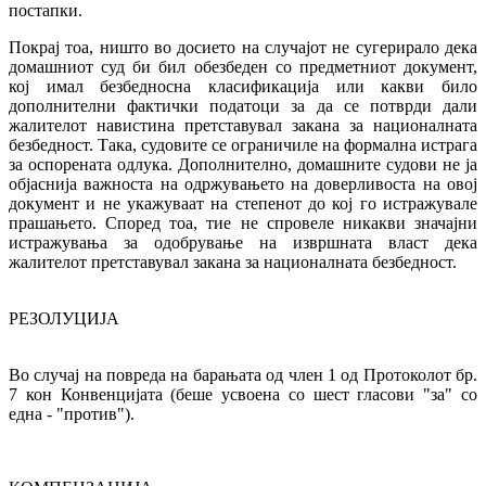
постапки.
Покрај тоа, ништо во досието на случајот не сугерирало дека
домашниот суд би бил обезбеден со предметниот документ,
кој имал безбедносна класификација или какви било
дополнителни фактички податоци за да се потврди дали
жалителот навистина претставувал закана за националната
безбедност. Така, судовите се ограничиле на формална истрага
за оспорената одлука. Дополнително, домашните судови не ја
објаснија важноста на одржувањето на доверливоста на овој
документ и не укажуваат на степенот до кој го истражувале
прашањето. Според тоа, тие не спровеле никакви значајни
истражувања за одобрување на извршната власт дека
жалителот претставувал закана за националната безбедност.
РЕЗОЛУЦИЈА
Во случај на повреда на барањата од член 1 од Протоколот бр.
7 кон Конвенцијата (беше усвоена со шест гласови "за" со
една - "против").