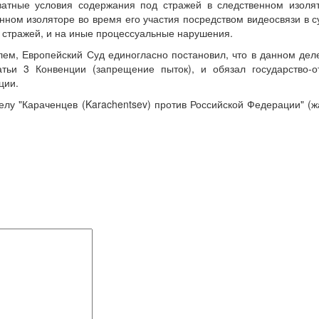
ватные условия содержания под стражей в следственном изолят
енном изоляторе во время его участия посредством видеосвязи в 
 стражей, и на иные процессуальные нарушения.
лем, Европейский Суд единогласно постановил, что в данном дел
тьи 3 Конвенции (запрещение пыток), и обязал государство-от
ции.
елу "Караченцев (Karachentsev) против Российской Федерации" (