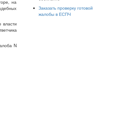
оре, на
Заказать проверку готовой
судебных
жалобы в ЕСПЧ
е власти
ветчика
жалоба N