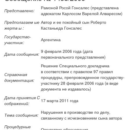
Рамоной Росой Гонсалес (представлена
Представлено:
адвокатом Карлосом Варелой Алваресом)
Предполагаем ые
Автор и ее покойный сын Роберто
жертв ы :
Кастаньеда Гонсалес
Государство-
Аргентина
участник:
9 февраля 2006 года (дата
Дата сообщения:
первоначального представления)
Решение Специального докладчика
в соответствии с правилом 97 правил
Справочная
процедуры, препровожденное государству-
документация:
участнику 28 февраля 2006 года (в виде
документа не издавалось)
Дата принятия C
17 марта 2011 года
оображений:
Нарушения в производстве по делу,
Тема сообщения:
связанному с исчезновением сына автора
Процедурные
Отсутствие обоснования