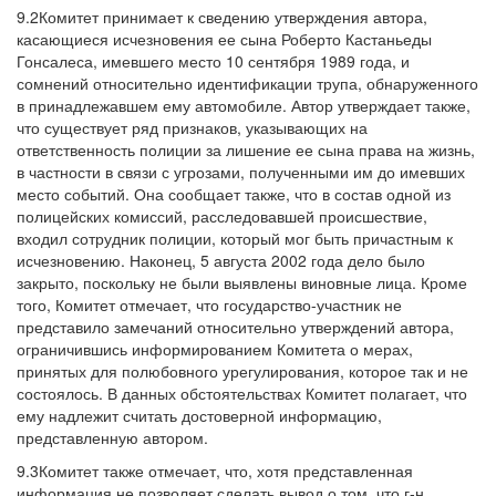
9.2Комитет принимает к сведению утверждения автора,
касающиеся исчезновения ее сына Роберто Кастаньеды
Гонсалеса, имевшего место 10 сентября 1989 года, и
сомнений относительно идентификации трупа, обнаруженного
в принадлежавшем ему автомобиле. Автор утверждает также,
что существует ряд признаков, указывающих на
ответственность полиции за лишение ее сына права на жизнь,
в частности в связи с угрозами, полученными им до имевших
место событий. Она сообщает также, что в состав одной из
полицейских комиссий, расследовавшей происшествие,
входил сотрудник полиции, который мог быть причастным к
исчезновению. Наконец, 5 августа 2002 года дело было
закрыто, поскольку не были выявлены виновные лица. Кроме
того, Комитет отмечает, что государство-участник не
представило замечаний относительно утверждений автора,
ограничившись информированием Комитета о мерах,
принятых для полюбовного урегулирования, которое так и не
состоялось. В данных обстоятельствах Комитет полагает, что
ему надлежит считать достоверной информацию,
представленную автором.
9.3Комитет также отмечает, что, хотя представленная
информация не позволяет сделать вывод о том, что г-н