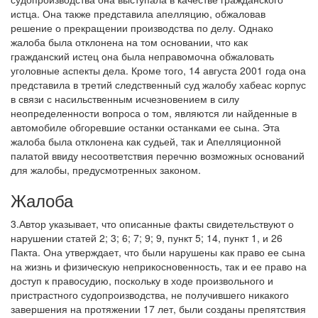
истца. Она также представила апелляцию, обжаловав
решение о прекращении производства по делу. Однако
жалоба была отклонена на том основании, что как
гражданский истец она была неправомочна обжаловать
уголовные аспекты дела. Кроме того, 14 августа 2001 года она
представила в третий следственный суд жалобу хабеас корпус
в связи с насильственным исчезновением в силу
неопределенности вопроса о том, являются ли найденные в
автомобиле обгоревшие останки останками ее сына. Эта
жалоба была отклонена как судьей, так и Апелляционной
палатой ввиду несоответствия перечню возможных оснований
для жалобы, предусмотренных законом.
Жалоба
3.Автор указывает, что описанные факты свидетельствуют о
нарушении статей 2; 3; 6; 7; 9; 9, пункт 5; 14, пункт 1, и 26
Пакта. Она утверждает, что были нарушены как право ее сына
на жизнь и физическую неприкосновенность, так и ее право на
доступ к правосудию, поскольку в ходе произвольного и
пристрастного судопроизводства, не получившего никакого
завершения на протяжении 17 лет, были созданы препятствия