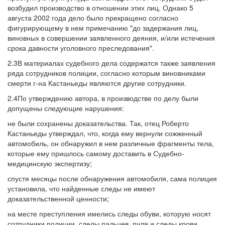
возбудил производство в отношении этих лиц. Однако 5
августа 2002 года дело было прекращено согласно
фигурирующему в нем примечанию "до задержания лиц,
виновных в совершении заявленного деяния, и/или истечения
срока давности уголовного преследования".
2.3В материалах судебного дела содержатся также заявления
ряда сотрудников полиции, согласно которым виновниками
смерти г-на Кастаньеды являются другие сотрудники.
2.4По утверждению автора, в производстве по делу были
допущены следующие нарушения:
не были сохранены доказательства. Так, отец Роберто
Кастаньеды утверждал, что, когда ему вернули сожженный
автомобиль, он обнаружил в нем различные фрагменты тела,
которые ему пришлось самому доставить в Судебно-
медицинскую экспертизу;
спустя месяцы после обнаружения автомобиля, сама полиция
установила, что найденные следы не имеют
доказательственной ценности;
на месте преступления имелись следы обуви, которую носят
сотрудники полиции, следы пальцев, пуля и следы крови,