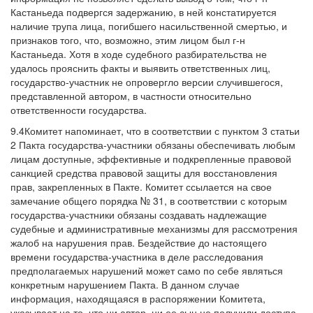
Кастаньеда подвергся задержанию, в ней констатируется
наличие трупа лица, погибшего насильственной смертью, и
признаков того, что, возможно, этим лицом был г-н
Кастаньеда. Хотя в ходе судебного разбирательства не
удалось прояснить факты и выявить ответственных лиц,
государство-участник не опровергло версии случившегося,
представленной автором, в частности относительно
ответственности государства.
9.4Комитет напоминает, что в соответствии с пунктом 3 статьи
2 Пакта государства-участники обязаны обеспечивать любым
лицам доступные, эффективные и подкрепленные правовой
санкцией средства правовой защиты для восстановления
прав, закрепленных в Пакте. Комитет ссылается на свое
замечание общего порядка № 31, в соответствии с которым
государства-участники обязаны создавать надлежащие
судебные и административные механизмы для рассмотрения
жалоб на нарушения прав. Бездействие до настоящего
времени государства-участника в деле расследования
предполагаемых нарушений может само по себе являться
конкретным нарушением Пакта. В данном случае
информация, находящаяся в распоряжении Комитета,
указывает на то, что ни автор, ни ее сын не получили доступа