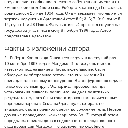
представляет сообщение от своего собственного имени и от
имени своего покойного сына Роберто Кастаньеда Гонсалеса,
родившегося 25 мая 1964 года. Она утверждает, что является
жертвой нарушения Аргентиной статей 2; 3; 6; 7; 9; 9, пункт 5;
14, пункт 1, и 26 Пакта. Факультативный протокол вступил для
государства-участника в силу 8 ноября 1986 года. Автор
представлена адвокатом.
Факты в изложении автора
2.1Роберто Кастаньеда Гонсалеса видели в последний раз
10 сентября 1989 года в Мендосе. В тот же день в месте,
известном под названием Пасталь-де-Лавалье, были
обнаружены обгоревшие остатки его личных вещей и
принадлежавшего ему автофургона. В автофургоне находился
также обугленный труп. Экспертиза, проведенная для
установления личности погибшего, не дала позитивных
результатов, однако были констатированы многочисленные
переломы черепа и была найдена пуля, которая, по-
видимому, стала причиной смерти до сожжения тела. Первое
дознание проводилось комиссариатом № 17, который затем
передал материалы дела в ведение пятого следственного
суда провинции Мендоса. По заключению судебного