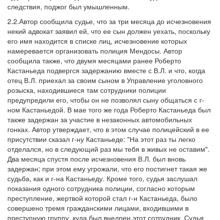
следствия, поджог был умышленным.
2.2.Автор сообщила судье, что за три месяца до исчезновения
некий адвокат заявил ей, что ее сын должен уехать, поскольку
его имя находится в списке лиц, исчезновение которых
намеревается организовать полиция Мендосы. Автор
сообщила также, что двумя месяцами ранее Роберто
Кастаньеда подвергся задержанию вместе с В.Л. и что, когда
отец В.Л. приехал за своим сыном в Управление уголовного
розыска, находившиеся там сотрудники полиции
предупредили его, чтобы он не позволял сыну общаться с г-
ном Кастаньедой. В мае того же года Роберто Кастаньеда был
также задержан за участие в незаконных автомобильных
гонках. Автор утверждает, что в этом случае полицейский в ее
присутствии сказал г-ну Кастаньеде: "На этот раз ты легко
отделался, но в следующий раз мы тебя в живых не оставим".
Два месяца спустя после исчезновения В.Л. был вновь
задержан; при этом ему угрожали, что его постигнет такая же
судьба, как и г-на Кастаньеду. Кроме того, судья заслушал
показания одного сотрудника полиции, согласно которым
преступление, жертвой которой стал г-н Кастаньеда, было
совершено тремя гражданскими лицами, входившими в
преступную группу, куда был внедрен этот сотрудник. Судья