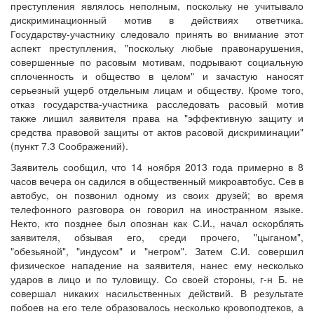
преступления являлось неполным, поскольку не учитывало
дискриминационный мотив в действиях ответчика.
Государству-участнику следовало принять во внимание этот
аспект преступления, "поскольку любые правонарушения,
совершенные по расовым мотивам, подрывают социальную
сплоченность и общество в целом" и зачастую наносят
серьезный ущерб отдельным лицам и обществу. Кроме того,
отказ государства-участника расследовать расовый мотив
также лишил заявителя права на "эффективную защиту и
средства правовой защиты от актов расовой дискриминации"
(пункт 7.3 Соображений).
Заявитель сообщил, что 14 ноября 2013 года примерно в 8
часов вечера он садился в общественный микроавтобус. Сев в
автобус, он позвонил одному из своих друзей; во время
телефонного разговора он говорил на иностранном языке.
Некто, кто позднее был опознан как С.И., начал оскорблять
заявителя, обзывая его, среди прочего, "цыганом",
"обезьяной", "индусом" и "негром". Затем С.И. совершил
физическое нападение на заявителя, нанес ему несколько
ударов в лицо и по туловищу. Со своей стороны, г-н Б. не
совершал никаких насильственных действий. В результате
побоев на его теле образовалось несколько кровоподтеков, а