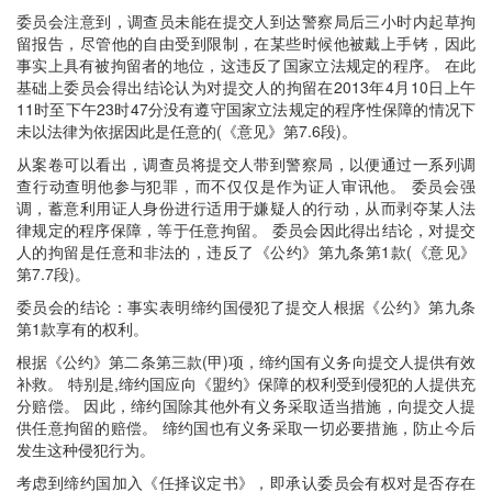
委员会注意到，调查员未能在提交人到达警察局后三小时内起草拘
留报告，尽管他的自由受到限制，在某些时候他被戴上手铐，因此
事实上具有被拘留者的地位，这违反了国家立法规定的程序。 在此
基础上委员会得出结论认为对提交人的拘留在2013年4月10日上午
11时至下午23时47分没有遵守国家立法规定的程序性保障的情况下
未以法律为依据因此是任意的(《意见》第7.6段)。
从案卷可以看出，调查员将提交人带到警察局，以便通过一系列调
查行动查明他参与犯罪，而不仅仅是作为证人审讯他。 委员会强
调，蓄意利用证人身份进行适用于嫌疑人的行动，从而剥夺某人法
律规定的程序保障，等于任意拘留。 委员会因此得出结论，对提交
人的拘留是任意和非法的，违反了《公约》第九条第1款(《意见》
第7.7段)。
委员会的结论：事实表明缔约国侵犯了提交人根据《公约》第九条
第1款享有的权利。
根据《公约》第二条第三款(甲)项，缔约国有义务向提交人提供有效
补救。 特别是,缔约国应向《盟约》保障的权利受到侵犯的人提供充
分赔偿。 因此，缔约国除其他外有义务采取适当措施，向提交人提
供任意拘留的赔偿。 缔约国也有义务采取一切必要措施，防止今后
发生这种侵犯行为。
考虑到缔约国加入《任择议定书》，即承认委员会有权对是否存在