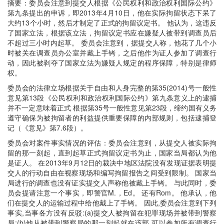
摘要：委员会注意到提交人根据《公民权利和政治权利国际公约》
第九条提出的申诉，即2013年4月10日，他在实际拘留状态下呆了
大约13个小时，然后才制定了正式的拘留议定书。 他认为，这违反
了国家立法，根据该立法，拘留议定书应在嫌疑人被带到调查员后
不超过三小时内起草。 委员会注意到，据提交人称，他花了几个小
时被关在调查员办公室并戴上手铐，之后他作为证人参加了调查行
动，因此被剥夺了国家立法为嫌疑人规定的程序保障，特别是律师
权。
委员会的法律立场根据关于自由和人身完整的第35(2014)号一般性
意见第13段《公民权利和政治权利国际公约》第九条意义上的逮捕
并不一定意味着正式 根据第35号一般性意见第23段，缔约国有义务
遵守确保为被拘留者的利益提供重要保障的内部规则，包括逮捕登
记（《意见》第7.6段）。
委员会对案件事实情况的评估：委员会注意到，从提交人被实际拘
留的那一刻起，直到起草正式拘留议定书为止，国家当局都认为他
是证人。 在2013年9月12日的裁决中地区法院没有发现证据表明提
交人的行动自由在视察现场和编写拘留报告之间受到限制。 国家当
局进行的调查也没有证实提交人声称他被戴上手铐。 与此同时，委
员会提请注意一个事实，即警官M.，Ed。 还有Rom。 他承认，他
们在提交人的运输过程中给他戴上了手铐。 因此,委员会注意到下列
事实,当事各方没有反驳:(a)提交人被拘留在犯罪现场并被带到警察
局;(b)他从被带到警察局的那一刻起就在该部,可以参加所有调查行