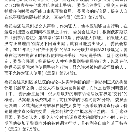
动; (c)警察在去他家时给他戴上手铐。 委员会注意到，提交人在被
捕后任何时候都不能自由离开警察局。 委员会的结论是，提交人自
在犯罪现场实际被捕以来一直被拘留(《意见》第7.3段)。
委员会还注意到提交人声称，作为证人，他本应能够自由行动，在
运送到搜查地点期间不应戴上手铐。 委员会注意到，根据俄罗斯联
邦《刑事诉讼法》第56条和第113条，传唤证人作证。 如果证人在
没有正当理由的情况下回避出庭，就有可能提出证人。 委员会指
出，2011年2月7日"关于警察"的第3-FZ号联邦法律第21条规定，警
察在运送被拘留者时有权使用特殊手段，特别是手铐。 鉴于这些规
定，委员会强调，拘留提交人并将他带到警察局的行为，以及在他
往返公寓期间对他使用手铐的行为，只允许对被拘留或怀疑的人，
而不允许对证人使用(《意见》第7.4段)。
委员会注意到区域法院的结论--从实际拘留的那一刻起到正式的拘留
议定书起草之前，提交人不被视为被拘留者，而只是被带到调查员
手中。 委员会注意到，俄罗斯联邦的刑事诉讼法没有界定"交付"的
概念。 从案卷所载资料如下，前往警署的行程约需20分钟。 委员会
还强调，区域法院没有解释在提交人参与下所采取的调查行动，特
别是他搜查公寓的交通，是如何被"交付"概念所涵盖的。 出于这些
原因，委员会认为，提交人"交付"给调查员大约需要13个小时，在此
期间他参加了警察内外的各种调查行动，具有剥夺自由的若干特点
(《意见》第7.5段)。