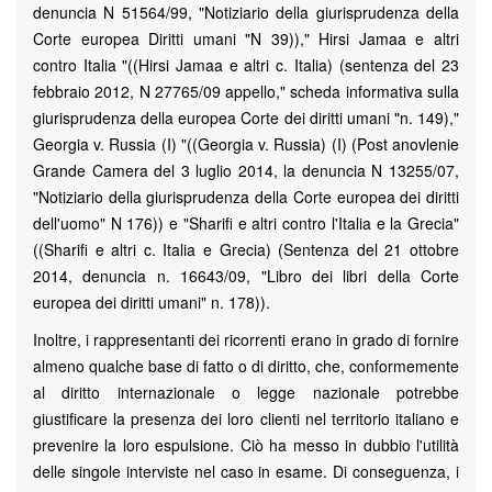
denuncia N 51564/99, "Notiziario della giurisprudenza della
Corte europea Diritti umani "N 39))," Hirsi Jamaa e altri
contro Italia "((Hirsi Jamaa e altri c. Italia) (sentenza del 23
febbraio 2012, N 27765/09 appello," scheda informativa sulla
giurisprudenza della europea Corte dei diritti umani "n. 149),"
Georgia v. Russia (I) "((Georgia v. Russia) (I) (Post anovlenie
Grande Camera del 3 luglio 2014, la denuncia N 13255/07,
"Notiziario della giurisprudenza della Corte europea dei diritti
dell'uomo" N 176)) e "Sharifi e altri contro l'Italia e la Grecia"
((Sharifi e altri c. Italia e Grecia) (Sentenza del 21 ottobre
2014, denuncia n. 16643/09, "Libro dei libri della Corte
europea dei diritti umani" n. 178)).
Inoltre, i rappresentanti dei ricorrenti erano in grado di fornire
almeno qualche base di fatto o di diritto, che, conformemente
al diritto internazionale o legge nazionale potrebbe
giustificare la presenza dei loro clienti nel territorio italiano e
prevenire la loro espulsione. Ciò ha messo in dubbio l'utilità
delle singole interviste nel caso in esame. Di conseguenza, i