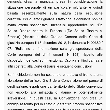
denuncia circa la mancata presa in considerazione la
situazione personale di un particolare migrante e quindi
basata essenzialmente sulla natura della espulsione
collettiva. Per quanto riguarda il fatto che la denuncia non ha
avuto effetto sospensivo, un'analisi approfondita nel "De
Sousa Ribeiro contro la Francia" ((De Souza Ribeiro c.
Francia) (decisione della Grande Camera della Corte di
giustizia europea il 13 dicembre 2012, la denuncia N 22689 /
07, "Bollettino di informazione sulla giurisprudenza della
Corte europea dei diritti umani" N 158) rispetto alle
disposizioni dei casi summenzionati Csonka e Hirsi Jamaa e
altri costretti alla Corte di trarre le seguenti conclusioni.
Se il richiedente non ha sostenuto che stava di fronte a una
violazione dell'articolo 2 o 3 della Convenzione nel paese di
destinazione, espulsione dal territorio dello Stato convenuto
non esporlo alla minaccia di danno è potenzialmente
irreversibile. In questi casi, la Convenzione non crea un
obbligo assoluto per lo Stato di garantire rimedio sospensivo
automatico, ma richiede solo che la persona interessata è