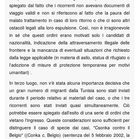
spiegato dal fatto che i ricorrenti non avevano documenti di
viaggio validi e non si riferiscono al fatto che la paura del
malato trattamento in caso di loro ritorno o che ci sono altri
ostacoli legali alla loro espulsione. Così, non è irragionevole
in sé che questi ordini erano motivati ​​solo i candidati di
nazionalità, indicazione della attraversamento illegale delle
frontiere e la mancanza di eventuali situazioni che richiesto
dalla legge applicabile (in materia di asilo, status di rifugiato o
l'adozione di misure di protezione temporanea per motivi
umanitari) .
In terzo luogo, non v'è stata alcuna importanza decisiva che
un gran numero di migranti dalla Tunisia sono stati inviati
durante il periodo relativo ai materiali del caso, o che i tre
ricorrenti sono stati inviati quasi simultaneamente. Ciò
potrebbe essere spiegato dall'esito di una serie di ordini che
vietano l'ingresso. Queste considerazioni sono sufficienti per
distinguere il caso di specie dai casi, "Csonka contro il
Belgio" ((Conka c. Belgio) (sentenza del 5 febbraio 2002, la