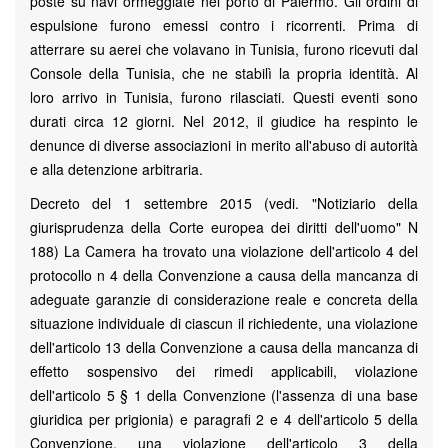
poste su navi ormeggiate nel porto di Palermo. Gli ordini di
espulsione furono emessi contro i ricorrenti. Prima di
atterrare su aerei che volavano in Tunisia, furono ricevuti dal
Console della Tunisia, che ne stabilì la propria identità. Al
loro arrivo in Tunisia, furono rilasciati. Questi eventi sono
durati circa 12 giorni. Nel 2012, il giudice ha respinto le
denunce di diverse associazioni in merito all'abuso di autorità
e alla detenzione arbitraria.
Decreto del 1 settembre 2015 (vedi. "Notiziario della
giurisprudenza della Corte europea dei diritti dell'uomo" N
188) La Camera ha trovato una violazione dell'articolo 4 del
protocollo n 4 della Convenzione a causa della mancanza di
adeguate garanzie di considerazione reale e concreta della
situazione individuale di ciascun il richiedente, una violazione
dell'articolo 13 della Convenzione a causa della mancanza di
effetto sospensivo dei rimedi applicabili, violazione
dell'articolo 5 § 1 della Convenzione (l'assenza di una base
giuridica per prigionia) e paragrafi 2 e 4 dell'articolo 5 della
Convenzione, una violazione dell'articolo 3 della