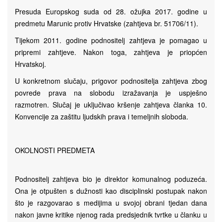
Presuda Europskog suda od 28. ožujka 2017. godine u
predmetu Marunic protiv Hrvatske (zahtjeva br. 51706/11).
Tijekom 2011. godine podnositelj zahtjeva je pomagao u
pripremi zahtjeve. Nakon toga, zahtjeva je priopćen
Hrvatskoj.
U konkretnom slučaju, prigovor podnositelja zahtjeva zbog
povrede prava na slobodu izražavanja je uspješno
razmotren. Slučaj je uključivao kršenje zahtjeva članka 10.
Konvencije za zaštitu ljudskih prava i temeljnih sloboda.
OKOLNOSTI PREDMETA
Podnositelj zahtjeva bio je direktor komunalnog poduzeća.
Ona je otpušten s dužnosti kao disciplinski postupak nakon
što je razgovarao s medijima u svojoj obrani tjedan dana
nakon javne kritike njenog rada predsjednik tvrtke u članku u