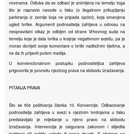
novinama. Odluka da se odbaci je snimljena na temelju toga
što je napravio navode u tisku (o ilegalnom prikupljanju
parkiranja iz zemlje koja ne pripada općini), koja smanjena
ugled tvrtke. Argumenti podnositelja zahtjeva u odnosu na
neopravdani otkaz je odbijen od strane Vrhovnog suda na
temelju koje je dala tvrtka u krajnje negativnom svjetlu, pa je
morao donijeti svoje komentare o tvrtki nadležnim tijelima, a
ne da ih prijaviti putem medija.
U konvencionalnom postupku podnositeljica zahtjeva
prigovorila je povredu njezinog prava na slobodu izražavanja.
PITANJA PRAVA
Što se tiče poštivanja članka 10. Konvencije. Odbacivanje
podnositelja zahtjeva u svezi s njezinim tvrdnjama u tisku
predstavljalo je miješanje u njeno pravo na slobodu
izražavanja. Intervencija je osigurana zakonom i slijedila
legitimni cilj zaštite ugleda ili prava drugih. S obzirom na