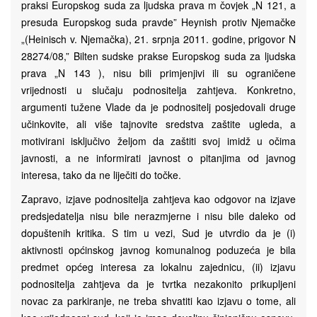
praksi Europskog suda za ljudska prava m čovjek „N 121, a
presuda Europskog suda pravde” Heynish protiv Njemačke
„(Heinisch v. Njemačka), 21. srpnja 2011. godine, prigovor N
28274/08,” Bilten sudske prakse Europskog suda za ljudska
prava „N 143 ), nisu bili primjenjivi ili su ograničene
vrijednosti u slučaju podnositelja zahtjeva. Konkretno,
argumenti tužene Vlade da je podnositelj posjedovali druge
učinkovite, ali više tajnovite sredstva zaštite ugleda, a
motivirani isključivo željom da zaštiti svoj imidž u očima
javnosti, a ne informirati javnost o pitanjima od javnog
interesa, tako da ne liječiti do točke.
Zapravo, izjave podnositelja zahtjeva kao odgovor na izjave
predsjedatelja nisu bile nerazmjerne i nisu bile daleko od
dopuštenih kritika. S tim u vezi, Sud je utvrdio da je (i)
aktivnosti općinskog javnog komunalnog poduzeća je bila
predmet općeg interesa za lokalnu zajednicu, (ii) izjavu
podnositelja zahtjeva da je tvrtka nezakonito prikupljeni
novac za parkiranje, ne treba shvatiti kao izjavu o tome, ali