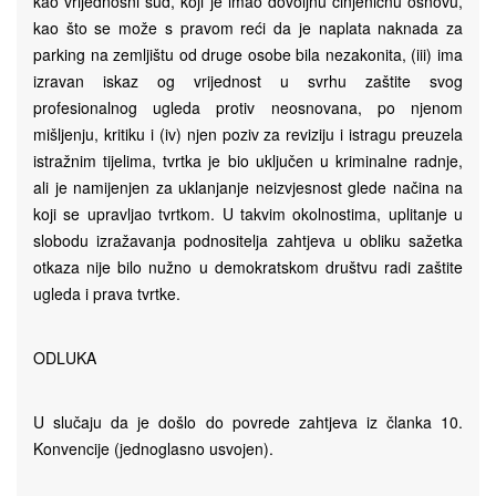
kao vrijednosni sud, koji je imao dovoljnu činjeničnu osnovu,
kao što se može s pravom reći da je naplata naknada za
parking na zemljištu od druge osobe bila nezakonita, (iii) ima
izravan iskaz og vrijednost u svrhu zaštite svog
profesionalnog ugleda protiv neosnovana, po njenom
mišljenju, kritiku i (iv) njen poziv za reviziju i istragu preuzela
istražnim tijelima, tvrtka je bio uključen u kriminalne radnje,
ali je namijenjen za uklanjanje neizvjesnost glede načina na
koji se upravljao tvrtkom. U takvim okolnostima, uplitanje u
slobodu izražavanja podnositelja zahtjeva u obliku sažetka
otkaza nije bilo nužno u demokratskom društvu radi zaštite
ugleda i prava tvrtke.
ODLUKA
U slučaju da je došlo do povrede zahtjeva iz članka 10.
Konvencije (jednoglasno usvojen).