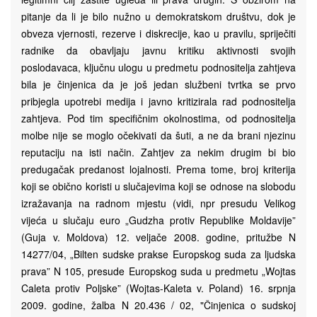
pitanje da li je bilo nužno u demokratskom društvu, dok je
obveza vjernosti, rezerve i diskrecije, kao u pravilu, spriječiti
radnike da obavljaju javnu kritiku aktivnosti svojih
poslodavaca, ključnu ulogu u predmetu podnositelja zahtjeva
bila je činjenica da je još jedan službeni tvrtka se prvo
pribjegla upotrebi medija i javno kritizirala rad podnositelja
zahtjeva. Pod tim specifičnim okolnostima, od podnositelja
molbe nije se moglo očekivati ​​da šuti, a ne da brani njezinu
reputaciju na isti način. Zahtjev za nekim drugim bi bio
predugačak predanost lojalnosti. Prema tome, broj kriterija
koji se obično koristi u slučajevima koji se odnose na slobodu
izražavanja na radnom mjestu (vidi, npr presudu Velikog
vijeća u slučaju euro „Gudzha protiv Republike Moldavije”
(Guja v. Moldova) 12. veljače 2008. godine, pritužbe N
14277/04, „Bilten sudske prakse Europskog suda za ljudska
prava” N 105, presude Europskog suda u predmetu „Wojtas
Caleta protiv Poljske” (Wojtas-Kaleta v. Poland) 16. srpnja
2009. godine, žalba N 20.436 / 02, "Činjenica o sudskoj