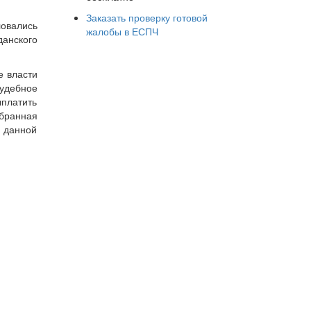
Заказать проверку готовой
ловались
жалобы в ЕСПЧ
анского
е власти
удебное
ыплатить
збранная
в данной