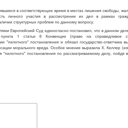
одившиеся в соответствующее время в местах лишения свободы, жа
ть личного участия в рассмотрении их дел в рамках гражд
аличии структурных проблем по данному вопросу.
лями Европейский Суд единогласно постановил, что в данном дел
 пункта 1 статьи 6 Конвенции (право на справедливое с
ии "пилотного" постановления и обязал государство-ответчика в
енсации морального вреда. Особое мнение выразила Х. Келлер (и
я "пилотного" постановления по рассматриваемому делу, пойдя 