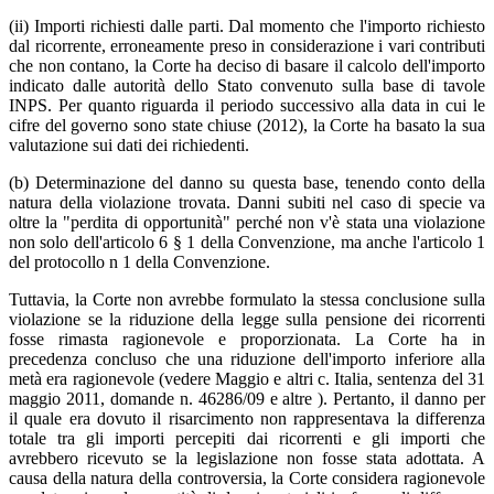
(ii) Importi richiesti dalle parti. Dal momento che l'importo richiesto
dal ricorrente, erroneamente preso in considerazione i vari contributi
che non contano, la Corte ha deciso di basare il calcolo dell'importo
indicato dalle autorità dello Stato convenuto sulla base di tavole
INPS. Per quanto riguarda il periodo successivo alla data in cui le
cifre del governo sono state chiuse (2012), la Corte ha basato la sua
valutazione sui dati dei richiedenti.
(b) Determinazione del danno su questa base, tenendo conto della
natura della violazione trovata. Danni subiti nel caso di specie va
oltre la "perdita di opportunità" perché non v'è stata una violazione
non solo dell'articolo 6 § 1 della Convenzione, ma anche l'articolo 1
del protocollo n 1 della Convenzione.
Tuttavia, la Corte non avrebbe formulato la stessa conclusione sulla
violazione se la riduzione della legge sulla pensione dei ricorrenti
fosse rimasta ragionevole e proporzionata. La Corte ha in
precedenza concluso che una riduzione dell'importo inferiore alla
metà era ragionevole (vedere Maggio e altri c. Italia, sentenza del 31
maggio 2011, domande n. 46286/09 e altre ). Pertanto, il danno per
il quale era dovuto il risarcimento non rappresentava la differenza
totale tra gli importi percepiti dai ricorrenti e gli importi che
avrebbero ricevuto se la legislazione non fosse stata adottata. A
causa della natura della controversia, la Corte considera ragionevole