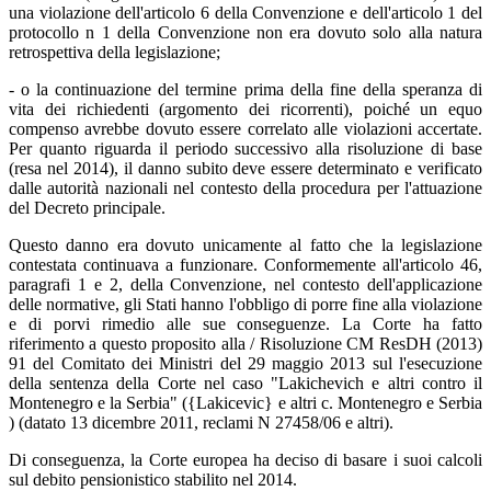
una violazione dell'articolo 6 della Convenzione e dell'articolo 1 del
protocollo n 1 della Convenzione non era dovuto solo alla natura
retrospettiva della legislazione;
- o la continuazione del termine prima della fine della speranza di
vita dei richiedenti (argomento dei ricorrenti), poiché un equo
compenso avrebbe dovuto essere correlato alle violazioni accertate.
Per quanto riguarda il periodo successivo alla risoluzione di base
(resa nel 2014), il danno subito deve essere determinato e verificato
dalle autorità nazionali nel contesto della procedura per l'attuazione
del Decreto principale.
Questo danno era dovuto unicamente al fatto che la legislazione
contestata continuava a funzionare. Conformemente all'articolo 46,
paragrafi 1 e 2, della Convenzione, nel contesto dell'applicazione
delle normative, gli Stati hanno l'obbligo di porre fine alla violazione
e di porvi rimedio alle sue conseguenze. La Corte ha fatto
riferimento a questo proposito alla / Risoluzione CM ResDH (2013)
91 del Comitato dei Ministri del 29 maggio 2013 sul l'esecuzione
della sentenza della Corte nel caso "Lakichevich e altri contro il
Montenegro e la Serbia" ({Lakicevic} e altri c. Montenegro e Serbia
) (datato 13 dicembre 2011, reclami N 27458/06 e altri).
Di conseguenza, la Corte europea ha deciso di basare i suoi calcoli
sul debito pensionistico stabilito nel 2014.