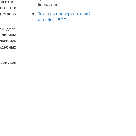
аявитель
бесплатно
но в его
Заказать проверку готовой
д стражу
жалобы в ЕСПЧ
ном деле
 личную
тветчика
судебных
сийской