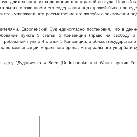
рную длительность их содержания под стражей до суда. Первый з
ательство о законности его содержания под стражей было проведе
аявитель утверждал, что рассмотрение его жалобы о заключении по
ителями, Европейский Суд единогласно постановил, что в дан
ебование пункта 3 статьи 5 Конвенции (право на свободу и
требований пункта 4 статьи 5 Конвенции, и обязал государство-о
честве компенсации морального вреда, материального ущерба и 
 делу "Дудниченко и Ваес (Dudnichenko and Waes) против Рос